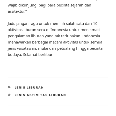
wajib dikunjungi bagi para pecinta sejarah dan
arsitektur.”
Jadi, jangan ragu untuk memilih salah satu dari 10
aktivitas liburan seru di Indonesia untuk menikmati
pengalaman liburan yang tak terlupakan. Indonesia
menawarkan berbagai macam aktivitas untuk semua
jenis wisatawan, mulai dari petualang hingga pecinta
budaya. Selamat berlibur!
CATEGORIES
JENIS LIBURAN
TAGS
JENIS AKTIVITAS LIBURAN