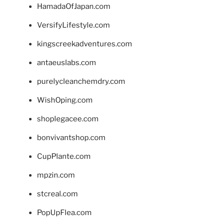
HamadaOfJapan.com
VersifyLifestyle.com
kingscreekadventures.com
antaeuslabs.com
purelycleanchemdry.com
WishOping.com
shoplegacee.com
bonvivantshop.com
CupPlante.com
mpzin.com
stcreal.com
PopUpFlea.com