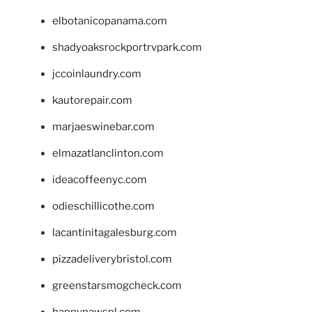
elbotanicopanama.com
shadyoaksrockportrvpark.com
jccoinlaundry.com
kautorepair.com
marjaeswinebar.com
elmazatlanclinton.com
ideacoffeenyc.com
odieschillicothe.com
lacantinitagalesburg.com
pizzadeliverybristol.com
greenstarsmogcheck.com
happypawspl.com