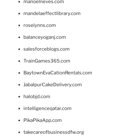
manoelneves.com
mandelaeffectlibrary.com
roselynns.com
balanceyoganj.com
salesforceblogs.com
TrainGames365.com
BaytownEvaCationRentals.com
JabalpurCakeDelivery.com
halobjd.com
intelligenceqatar.com
PikaPikaApp.com
takecareofbusinessdfw.org