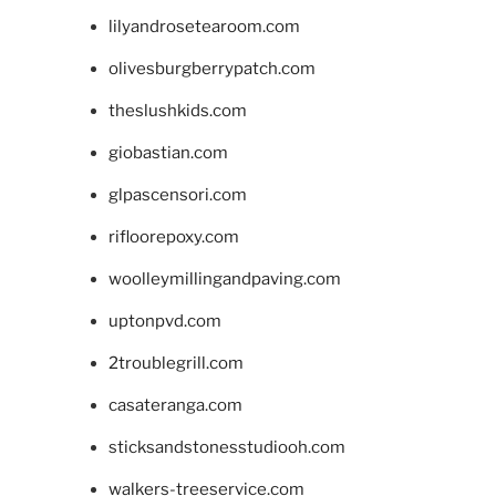
lilyandrosetearoom.com
olivesburgberrypatch.com
theslushkids.com
giobastian.com
glpascensori.com
rifloorepoxy.com
woolleymillingandpaving.com
uptonpvd.com
2troublegrill.com
casateranga.com
sticksandstonesstudiooh.com
walkers-treeservice.com