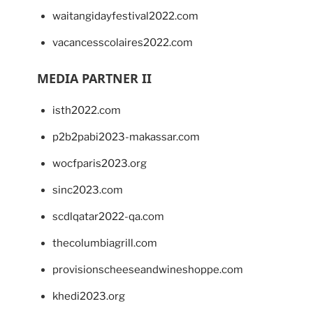
waitangidayfestival2022.com
vacancesscolaires2022.com
MEDIA PARTNER II
isth2022.com
p2b2pabi2023-makassar.com
wocfparis2023.org
sinc2023.com
scdlqatar2022-qa.com
thecolumbiagrill.com
provisionscheeseandwineshoppe.com
khedi2023.org