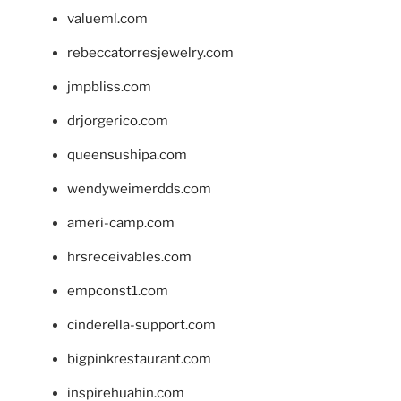
valueml.com
rebeccatorresjewelry.com
jmpbliss.com
drjorgerico.com
queensushipa.com
wendyweimerdds.com
ameri-camp.com
hrsreceivables.com
empconst1.com
cinderella-support.com
bigpinkrestaurant.com
inspirehuahin.com