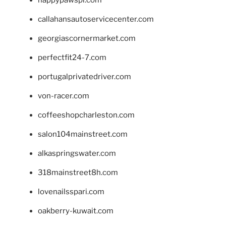
callahansautoservicecenter.com
georgiascornermarket.com
perfectfit24-7.com
portugalprivatedriver.com
von-racer.com
coffeeshopcharleston.com
salon104mainstreet.com
alkaspringswater.com
318mainstreet8h.com
lovenailsspari.com
oakberry-kuwait.com