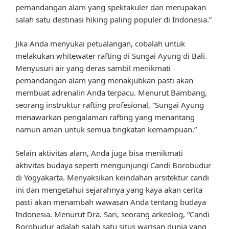
pemandangan alam yang spektakuler dan merupakan
salah satu destinasi hiking paling populer di Indonesia.”
Jika Anda menyukai petualangan, cobalah untuk
melakukan whitewater rafting di Sungai Ayung di Bali.
Menyusuri air yang deras sambil menikmati
pemandangan alam yang menakjubkan pasti akan
membuat adrenalin Anda terpacu. Menurut Bambang,
seorang instruktur rafting profesional, “Sungai Ayung
menawarkan pengalaman rafting yang menantang
namun aman untuk semua tingkatan kemampuan.”
Selain aktivitas alam, Anda juga bisa menikmati
aktivitas budaya seperti mengunjungi Candi Borobudur
di Yogyakarta. Menyaksikan keindahan arsitektur candi
ini dan mengetahui sejarahnya yang kaya akan cerita
pasti akan menambah wawasan Anda tentang budaya
Indonesia. Menurut Dra. Sari, seorang arkeolog, “Candi
Borobudur adalah salah satu situs warisan dunia yang