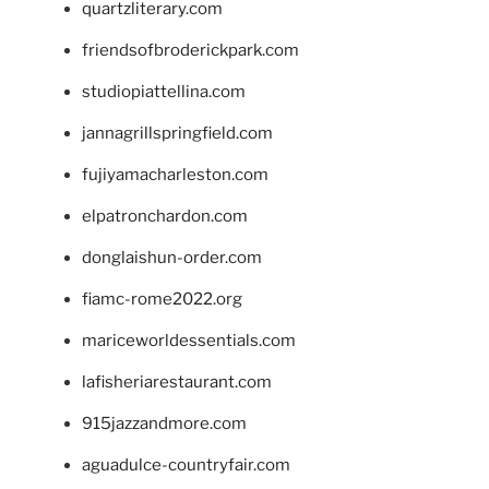
quartzliterary.com
friendsofbroderickpark.com
studiopiattellina.com
jannagrillspringfield.com
fujiyamacharleston.com
elpatronchardon.com
donglaishun-order.com
fiamc-rome2022.org
mariceworldessentials.com
lafisheriarestaurant.com
915jazzandmore.com
aguadulce-countryfair.com