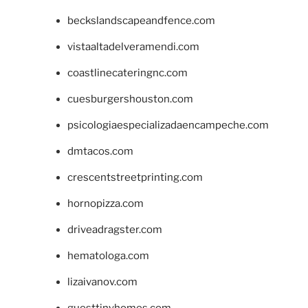
beckslandscapeandfence.com
vistaaltadelveramendi.com
coastlinecateringnc.com
cuesburgershouston.com
psicologiaespecializadaencampeche.com
dmtacos.com
crescentstreetprinting.com
hornopizza.com
driveadragster.com
hematologa.com
lizaivanov.com