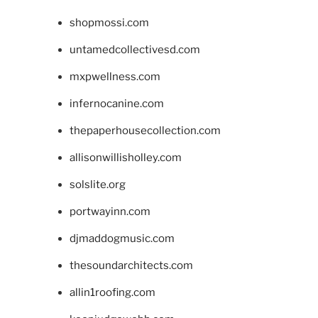
shopmossi.com
untamedcollectivesd.com
mxpwellness.com
infernocanine.com
thepaperhousecollection.com
allisonwillisholley.com
solslite.org
portwayinn.com
djmaddogmusic.com
thesoundarchitects.com
allin1roofing.com