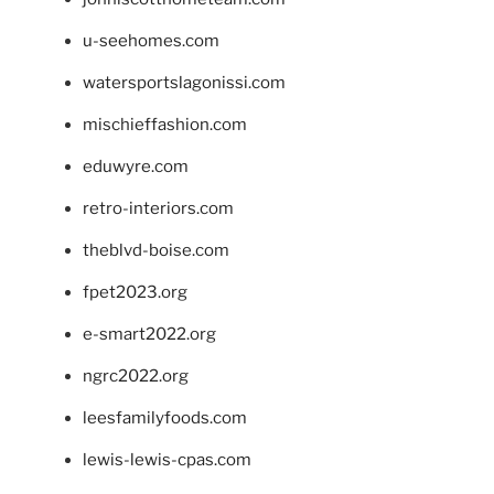
u-seehomes.com
watersportslagonissi.com
mischieffashion.com
eduwyre.com
retro-interiors.com
theblvd-boise.com
fpet2023.org
e-smart2022.org
ngrc2022.org
leesfamilyfoods.com
lewis-lewis-cpas.com