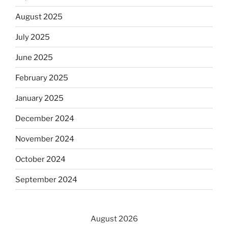
August 2025
July 2025
June 2025
February 2025
January 2025
December 2024
November 2024
October 2024
September 2024
August 2026