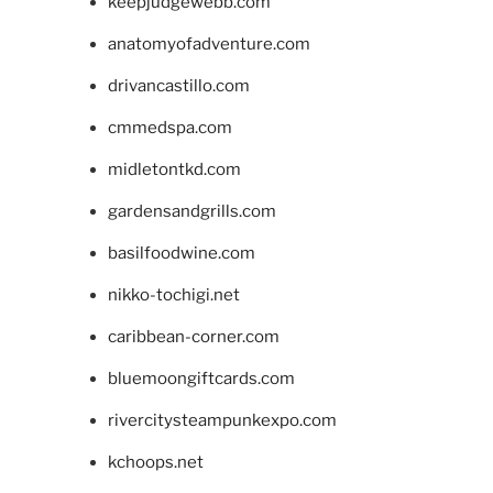
keepjudgewebb.com
anatomyofadventure.com
drivancastillo.com
cmmedspa.com
midletontkd.com
gardensandgrills.com
basilfoodwine.com
nikko-tochigi.net
caribbean-corner.com
bluemoongiftcards.com
rivercitysteampunkexpo.com
kchoops.net