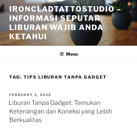
Skip
IRONCLADTATTOSTUDIO –
to
INFORMASI SEPUTAR
content
LIBURAN WAJIB ANDA
KETAHUI
Menu
TAG:
TIPS LIBURAN TANPA GADGET
POSTED
FEBRUARY 2, 2025
ON
Liburan Tanpa Gadget: Temukan
Ketenangan dan Koneksi yang Lebih
Berkualitas