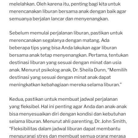
melelahkan. Oleh karena itu, penting bagi kita untuk
merencanakan liburan bersama anak dengan baik agar
semuanya berjalan lancar dan menyenangkan.
Sebelum memulai perjalanan liburan, pastikan untuk
merencanakan segalanya dengan matang. Ada
beberapa tips yang bisa Anda lakukan agar liburan
bersama anak tetap menyenangkan. Pertama, tentukan
destinasi liburan yang sesuai dengan minat dan usia
anak. Menurut psikolog anak, Dr. Sheila Dunn, “Memilih
destinasi yang sesuai dengan minat anak dapat
meningkatkan kebahagiaan mereka selama liburan.”
Kedua, pastikan untuk membuat jadwal perjalanan
yang fleksibel. Hal ini penting agar Anda dan anak-anak
bisa menyesuaikan diri dengan kondisi dan kebutuhan
selama liburan. Menurut ahli parenting, Dr. John Smith,
“Fleksibilitas dalam jadwal liburan dapat membantu
mengurangi stres dan membuat semua orang merasa