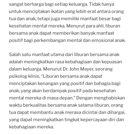
sangat berharga bagi setiap keluarga. Tidak hanya
untuk menciptakan ikatan yang lebih erat antara orang
tua dan anak, tetapi juga memiliki manfaat besar bagi
kesehatan mental mereka. Menurut para ahli, liburan
bersama anak dapat memberikan banyak manfaat
positif bagi perkembangan mental dan emosional anak.
Salah satu manfaat utama dari liburan bersama anak
adalah meningkatkan rasa kebahagiaan dan kepuasan
dalam keluarga. Menurut Dr. John Mayer, seorang
psikolog klinis, “Liburan bersama anak dapat
menciptakan kenangan yang positif dan bahagia bagi
anak, yang akan berdampak positif pada kesehatan
mental mereka di masa depan.” Dengan menghabiskan
waktu berkualitas bersama anak selama liburan, orang
tua dapat membantu anak merasa dicintai dan dihargai,
yang dapat meningkatkan tingkat kepercayaan diri dan
kebahagiaan mereka.