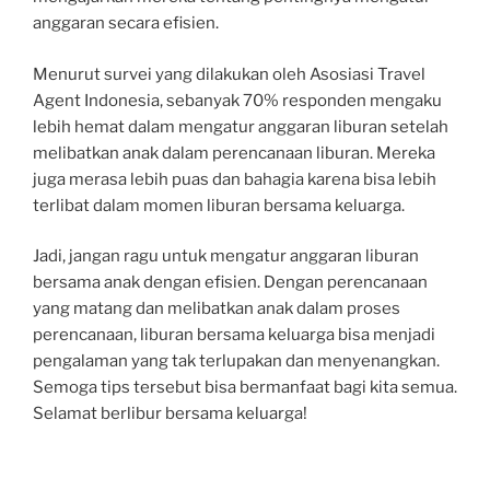
anggaran secara efisien.
Menurut survei yang dilakukan oleh Asosiasi Travel
Agent Indonesia, sebanyak 70% responden mengaku
lebih hemat dalam mengatur anggaran liburan setelah
melibatkan anak dalam perencanaan liburan. Mereka
juga merasa lebih puas dan bahagia karena bisa lebih
terlibat dalam momen liburan bersama keluarga.
Jadi, jangan ragu untuk mengatur anggaran liburan
bersama anak dengan efisien. Dengan perencanaan
yang matang dan melibatkan anak dalam proses
perencanaan, liburan bersama keluarga bisa menjadi
pengalaman yang tak terlupakan dan menyenangkan.
Semoga tips tersebut bisa bermanfaat bagi kita semua.
Selamat berlibur bersama keluarga!