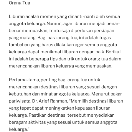
Orang Tua
Liburan adalah momen yang dinanti-nanti oleh semua
anggota keluarga. Namun, agar liburan menjadi benar-
benar memuaskan, tentu saja diperlukan persiapan
yang matang. Bagi para orang tua, ini adalah tugas
tambahan yang harus dilakukan agar semua anggota
keluarga dapat menikmati liburan dengan baik. Berikut
ini adalah beberapa tips dan trik untuk orang tua dalam
merencanakan liburan keluarga yang memuaskan.
Pertama-tama, penting bagi orang tua untuk
merencanakan destinasi liburan yang sesuai dengan
kebutuhan dan minat anggota keluarga. Menurut pakar
pariwisata, Dr. Arief Rahman, “Memilih destinasi liburan
yang tepat dapat meningkatkan kepuasan liburan
keluarga. Pastikan destinasi tersebut menyediakan
beragam aktivitas yang sesuai untuk semua anggota
keluarga.”