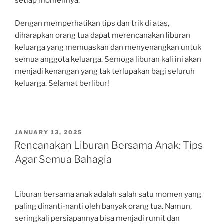
setiap momennya.”
Dengan memperhatikan tips dan trik di atas,
diharapkan orang tua dapat merencanakan liburan
keluarga yang memuaskan dan menyenangkan untuk
semua anggota keluarga. Semoga liburan kali ini akan
menjadi kenangan yang tak terlupakan bagi seluruh
keluarga. Selamat berlibur!
POSTED
JANUARY 13, 2025
ON
Rencanakan Liburan Bersama Anak: Tips
Agar Semua Bahagia
Liburan bersama anak adalah salah satu momen yang
paling dinanti-nanti oleh banyak orang tua. Namun,
seringkali persiapannya bisa menjadi rumit dan