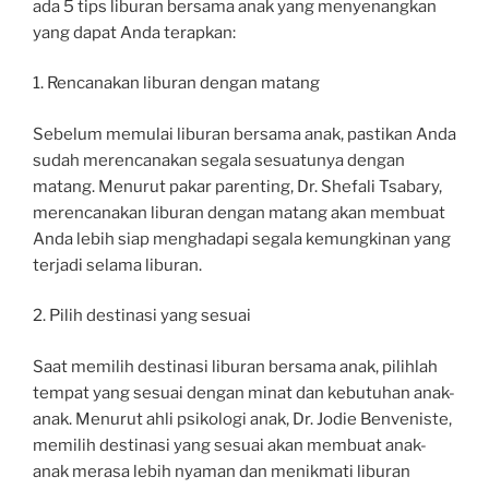
ada 5 tips liburan bersama anak yang menyenangkan
yang dapat Anda terapkan:
1. Rencanakan liburan dengan matang
Sebelum memulai liburan bersama anak, pastikan Anda
sudah merencanakan segala sesuatunya dengan
matang. Menurut pakar parenting, Dr. Shefali Tsabary,
merencanakan liburan dengan matang akan membuat
Anda lebih siap menghadapi segala kemungkinan yang
terjadi selama liburan.
2. Pilih destinasi yang sesuai
Saat memilih destinasi liburan bersama anak, pilihlah
tempat yang sesuai dengan minat dan kebutuhan anak-
anak. Menurut ahli psikologi anak, Dr. Jodie Benveniste,
memilih destinasi yang sesuai akan membuat anak-
anak merasa lebih nyaman dan menikmati liburan