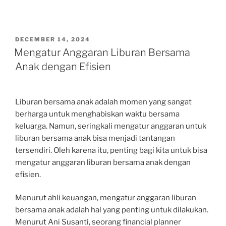
POSTED
DECEMBER 14, 2024
ON
Mengatur Anggaran Liburan Bersama
Anak dengan Efisien
Liburan bersama anak adalah momen yang sangat
berharga untuk menghabiskan waktu bersama
keluarga. Namun, seringkali mengatur anggaran untuk
liburan bersama anak bisa menjadi tantangan
tersendiri. Oleh karena itu, penting bagi kita untuk bisa
mengatur anggaran liburan bersama anak dengan
efisien.
Menurut ahli keuangan, mengatur anggaran liburan
bersama anak adalah hal yang penting untuk dilakukan.
Menurut Ani Susanti, seorang financial planner