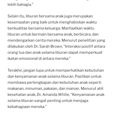
lebih bahagia.”
Selain itu, liburan bersama anak juga merupakan
kesempatan yang baik untuk menghabiskan waktu
berkualitas bersama keluarga. Manfaatkan waktu
liburan untuk bermain bersama anak, berbicara, dan
mendengarkan cerita mereka. Menurut penelitian yang
dilakukan oleh Dr. Sarah Brown, “Interaksi positif antara
orang tua dan anak selama liburan dapat memperkuat
ikatan emosional di antara mereka.”
Terakhir, jangan lupa untuk memperhatikan kebutuhan
dan kenyamanan anak selama liburan. Pastikan untuk
membawa perlengkapan dan kebutuhan anak seperti
makanan, minuman, pakaian, dan mainan. Menurut ahli
kesehatan anak, Dr. Amanda White, “Kenyamanan anak
selama liburan sangat penting untuk menjaga
kebahagiaan mereka.”