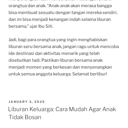
orangtua dan anak. “Anak-anak akan merasa bangga
bisa membuat sesuatu dengan tangan mereka sendiri,
dan ini bisa menjadi kenangan indah selama liburan
bersama,” ujar Ibu Siti.
Jadi, bagi para orangtua yang ingin menghabiskan
liburan seru bersama anak, jangan ragu untuk mencoba
ide destinasi dan aktivitas menarik yang telah
disebutkan tadi. Pastikan liburan bersama anak
menjadi momen yang berkesan dan menyenangkan
untuk semua anggota keluarga. Selamat berlibur!
POSTED
JANUARY 3, 2025
ON
Liburan Keluarga: Cara Mudah Agar Anak
Tidak Bosan