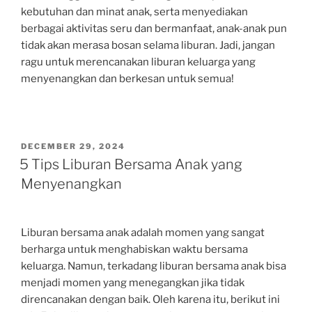
kebutuhan dan minat anak, serta menyediakan
berbagai aktivitas seru dan bermanfaat, anak-anak pun
tidak akan merasa bosan selama liburan. Jadi, jangan
ragu untuk merencanakan liburan keluarga yang
menyenangkan dan berkesan untuk semua!
POSTED
DECEMBER 29, 2024
ON
5 Tips Liburan Bersama Anak yang
Menyenangkan
Liburan bersama anak adalah momen yang sangat
berharga untuk menghabiskan waktu bersama
keluarga. Namun, terkadang liburan bersama anak bisa
menjadi momen yang menegangkan jika tidak
direncanakan dengan baik. Oleh karena itu, berikut ini