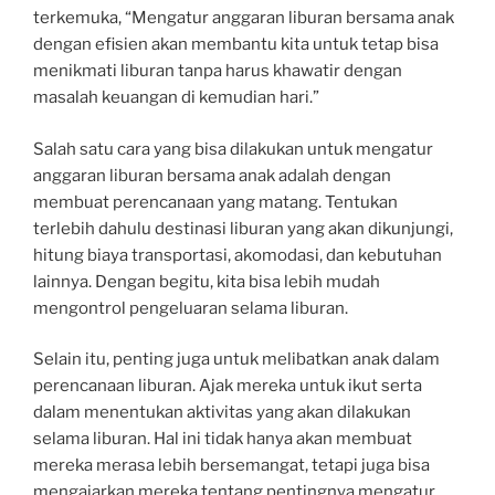
terkemuka, “Mengatur anggaran liburan bersama anak
dengan efisien akan membantu kita untuk tetap bisa
menikmati liburan tanpa harus khawatir dengan
masalah keuangan di kemudian hari.”
Salah satu cara yang bisa dilakukan untuk mengatur
anggaran liburan bersama anak adalah dengan
membuat perencanaan yang matang. Tentukan
terlebih dahulu destinasi liburan yang akan dikunjungi,
hitung biaya transportasi, akomodasi, dan kebutuhan
lainnya. Dengan begitu, kita bisa lebih mudah
mengontrol pengeluaran selama liburan.
Selain itu, penting juga untuk melibatkan anak dalam
perencanaan liburan. Ajak mereka untuk ikut serta
dalam menentukan aktivitas yang akan dilakukan
selama liburan. Hal ini tidak hanya akan membuat
mereka merasa lebih bersemangat, tetapi juga bisa
mengajarkan mereka tentang pentingnya mengatur