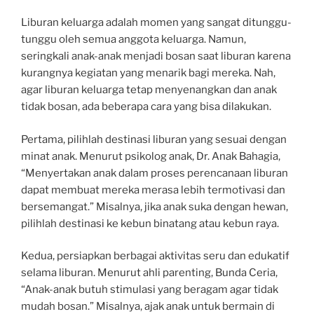
Liburan keluarga adalah momen yang sangat ditunggu-
tunggu oleh semua anggota keluarga. Namun,
seringkali anak-anak menjadi bosan saat liburan karena
kurangnya kegiatan yang menarik bagi mereka. Nah,
agar liburan keluarga tetap menyenangkan dan anak
tidak bosan, ada beberapa cara yang bisa dilakukan.
Pertama, pilihlah destinasi liburan yang sesuai dengan
minat anak. Menurut psikolog anak, Dr. Anak Bahagia,
“Menyertakan anak dalam proses perencanaan liburan
dapat membuat mereka merasa lebih termotivasi dan
bersemangat.” Misalnya, jika anak suka dengan hewan,
pilihlah destinasi ke kebun binatang atau kebun raya.
Kedua, persiapkan berbagai aktivitas seru dan edukatif
selama liburan. Menurut ahli parenting, Bunda Ceria,
“Anak-anak butuh stimulasi yang beragam agar tidak
mudah bosan.” Misalnya, ajak anak untuk bermain di