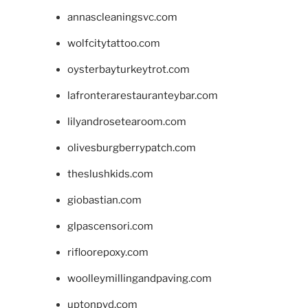
annascleaningsvc.com
wolfcitytattoo.com
oysterbayturkeytrot.com
lafronterarestauranteybar.com
lilyandrosetearoom.com
olivesburgberrypatch.com
theslushkids.com
giobastian.com
glpascensori.com
rifloorepoxy.com
woolleymillingandpaving.com
uptonpvd.com