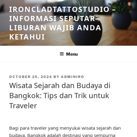
Skip
IRONCLADTATTOSTUDIO –
to
INFORMASI SEPUTAR
content
LIBURAN WAJIB ANDA
KETAHUI
Menu
POSTED
OCTOBER 25, 2024
BY
ADMINIRO
ON
Wisata Sejarah dan Budaya di
Bangkok: Tips dan Trik untuk
Traveler
Bagi para traveler yang menyukai wisata sejarah dan
budaya, Bangkok adalah destinasi yang sempurna