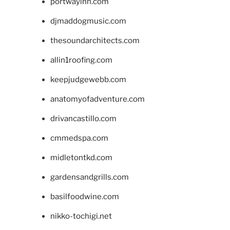
portwayinn.com
djmaddogmusic.com
thesoundarchitects.com
allin1roofing.com
keepjudgewebb.com
anatomyofadventure.com
drivancastillo.com
cmmedspa.com
midletontkd.com
gardensandgrills.com
basilfoodwine.com
nikko-tochigi.net