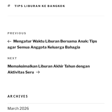
TAGS
TIPS LIBURAN KE BANGKOK
Post
Previous
PREVIOUS
navigation
Post
Mengatur Waktu Liburan Bersama Anak: Tips
agar Semua Anggota Keluarga Bahagia
Next
NEXT
Post
Memaksimalkan Liburan Akhir Tahun dengan
Aktivitas Seru
ARCHIVES
March 2026