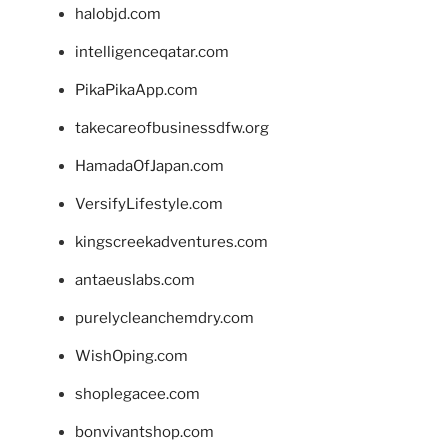
halobjd.com
intelligenceqatar.com
PikaPikaApp.com
takecareofbusinessdfw.org
HamadaOfJapan.com
VersifyLifestyle.com
kingscreekadventures.com
antaeuslabs.com
purelycleanchemdry.com
WishOping.com
shoplegacee.com
bonvivantshop.com