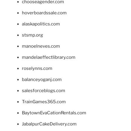
chooseagender.com
hoverboardssale.com
alaskapolitics.com
stsmp.org
manoelneves.com
mandelaeffectlibrary.com
roselynns.com
balanceyoganj.com
salesforceblogs.com
TrainGames365.com
BaytownEvaCationRentals.com
JabalpurCakeDelivery.com