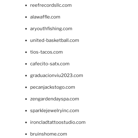
reefrecordsllc.com
alawaffle.com
aryouthfishing.com
united-basketball.com
tios-tacos.com
cafecito-satx.com
graduacionviu2023.com
pecanjackstogo.com
zengardendayspa.com
sparklejewelryinc.com
ironcladtattoostudio.com
bruinshome.com