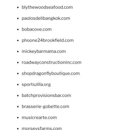
blythewoodseafood.com
paolosdelibangkok.com
bobacove.com
phoone24brookfield.com
mickeybarmama.com
roadwayconstructioninc.com
shopdragonflyboutique.com
sportszilla.org
batchprovisionsbar.com
brasserie-gobette.com
musicrearte.com
morseysfarms.com