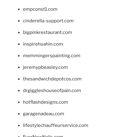
empconst1.com
cinderella-support.com
bigpinkrestaurant.com
inspirehuahin.com
memmingerspainting.com
jeremypbeasley.com
thesandwichdepotcos.com
drgiggleshouseofpain.com
hotflashdesigns.com
garagenadeau.com
lifestylechauffeurservice.com
EverNewNails.com