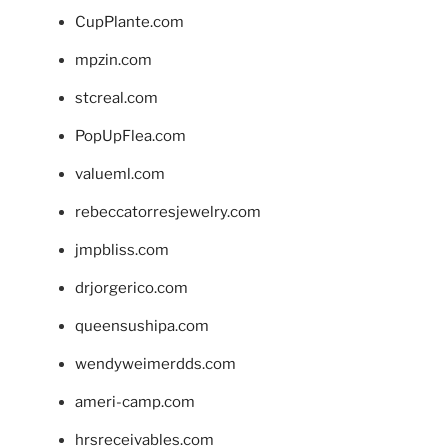
CupPlante.com
mpzin.com
stcreal.com
PopUpFlea.com
valueml.com
rebeccatorresjewelry.com
jmpbliss.com
drjorgerico.com
queensushipa.com
wendyweimerdds.com
ameri-camp.com
hrsreceivables.com