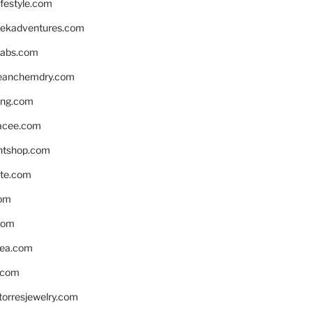
ifestyle.com
eekadventures.com
labs.com
leanchemdry.com
ing.com
acee.com
ntshop.com
te.com
om
com
ea.com
.com
torresjewelry.com