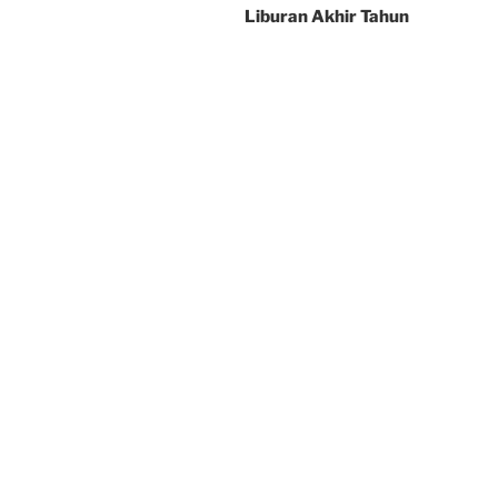
Liburan Akhir Tahun