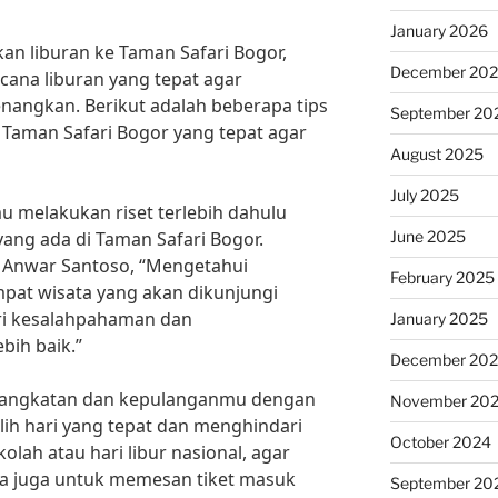
January 2026
n liburan ke Taman Safari Bogor,
December 20
ana liburan yang tepat agar
angkan. Berikut adalah beberapa tips
September 20
Taman Safari Bogor yang tepat agar
August 2025
July 2025
 melakukan riset terlebih dahulu
June 2025
 yang ada di Taman Safari Bogor.
. Anwar Santoso, “Mengetahui
February 2025
mpat wisata yang akan dikunjungi
i kesalahpahaman dan
January 2025
bih baik.”
December 20
erangkatan dan kepulanganmu dengan
November 20
ih hari yang tepat dan menghindari
October 2024
olah atau hari libur nasional, agar
upa juga untuk memesan tiket masuk
September 20