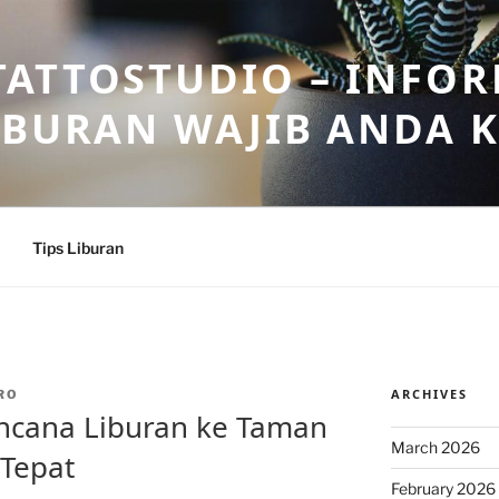
ATTOSTUDIO – INFOR
IBURAN WAJIB ANDA 
Tips Liburan
ARCHIVES
RO
ncana Liburan ke Taman
March 2026
 Tepat
February 2026