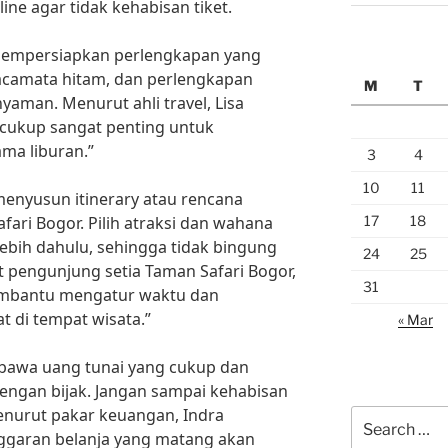
ine agar tidak kehabisan tiket.
 mempersiapkan perlengkapan yang
kacamata hitam, dan perlengkapan
M
T
nyaman. Menurut ahli travel, Lisa
 cukup sangat penting untuk
ma liburan.”
3
4
10
11
 menyusun itinerary atau rencana
17
18
fari Bogor. Pilih atraksi dan wahana
lebih dahulu, sehingga tidak bingung
24
25
t pengunjung setia Taman Safari Bogor,
31
embantu mengatur waktu dan
 di tempat wisata.”
« Mar
mbawa uang tunai yang cukup dan
engan bijak. Jangan sampai kehabisan
enurut pakar keuangan, Indra
Search
garan belanja yang matang akan
for: