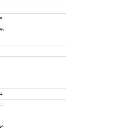
25
25
24
24
24