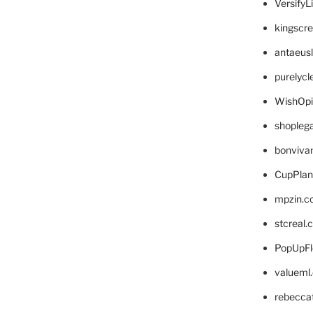
VersifyL
kingscr
antaeus
purelyc
WishOp
shopleg
bonviva
CupPlan
mpzin.c
stcreal.
PopUpFl
valueml
rebecca