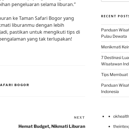
han pengeluaran selama liburan.”
RECENT POST
uran ke Taman Safari Bogor yang
kmati liburanmu dengan lebih
Panduan Wisata
adi, pastikan untuk mengikuti tips di
Pulau Dewata
pengalaman yang tak terlupakan!
Menikmati Kein
7 Destinasi Lua
Wisatawan Ind
Tips Membuat 
Panduan Wisata
SAFARI BOGOR
Indonesia
okhealt
NEXT
Next
Post
Hemat Budget, Nikmati Liburan
theinte