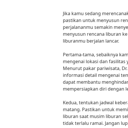
Jika kamu sedang merencanaka
pastikan untuk menyusun renc
perjalananmu semakin menyen
menyusun rencana liburan ke 
liburanmu berjalan lancar.
Pertama-tama, sebaiknya kamu
mengenai lokasi dan fasilitas
Menurut pakar pariwisata, Dr
informasi detail mengenai te
dapat membantu menghindar
mempersiapkan diri dengan le
Kedua, tentukan jadwal keb
matang. Pastikan untuk memil
liburan saat musim liburan sek
tidak terlalu ramai. Jangan l