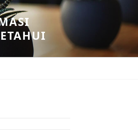
MASI
KETAHUI