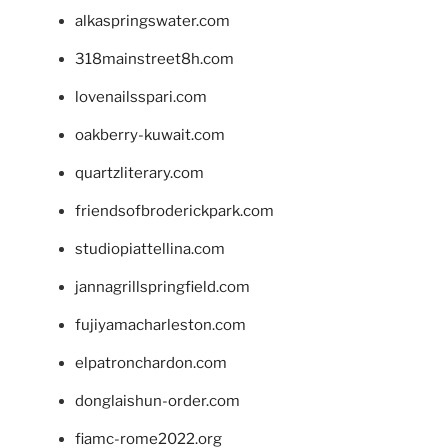
alkaspringswater.com
318mainstreet8h.com
lovenailsspari.com
oakberry-kuwait.com
quartzliterary.com
friendsofbroderickpark.com
studiopiattellina.com
jannagrillspringfield.com
fujiyamacharleston.com
elpatronchardon.com
donglaishun-order.com
fiamc-rome2022.org