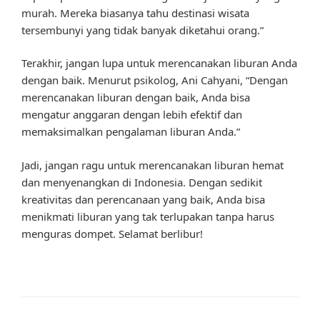
murah. Mereka biasanya tahu destinasi wisata
tersembunyi yang tidak banyak diketahui orang.”
Terakhir, jangan lupa untuk merencanakan liburan Anda
dengan baik. Menurut psikolog, Ani Cahyani, “Dengan
merencanakan liburan dengan baik, Anda bisa
mengatur anggaran dengan lebih efektif dan
memaksimalkan pengalaman liburan Anda.”
Jadi, jangan ragu untuk merencanakan liburan hemat
dan menyenangkan di Indonesia. Dengan sedikit
kreativitas dan perencanaan yang baik, Anda bisa
menikmati liburan yang tak terlupakan tanpa harus
menguras dompet. Selamat berlibur!