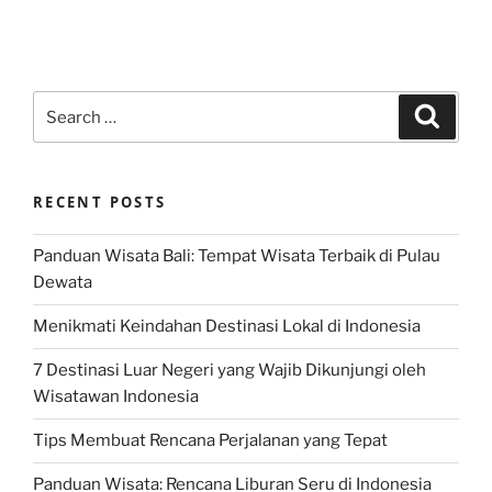
Search
Search
for:
RECENT POSTS
Panduan Wisata Bali: Tempat Wisata Terbaik di Pulau
Dewata
Menikmati Keindahan Destinasi Lokal di Indonesia
7 Destinasi Luar Negeri yang Wajib Dikunjungi oleh
Wisatawan Indonesia
Tips Membuat Rencana Perjalanan yang Tepat
Panduan Wisata: Rencana Liburan Seru di Indonesia