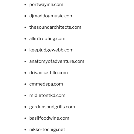
portwayinn.com
djmaddogmusic.com
thesoundarchitects.com
allin1roofing.com
keepjudgewebb.com
anatomyofadventure.com
drivancastillo.com
cmmedspa.com
midletontkd.com
gardensandgrills.com
basilfoodwine.com
nikko-tochigi.net