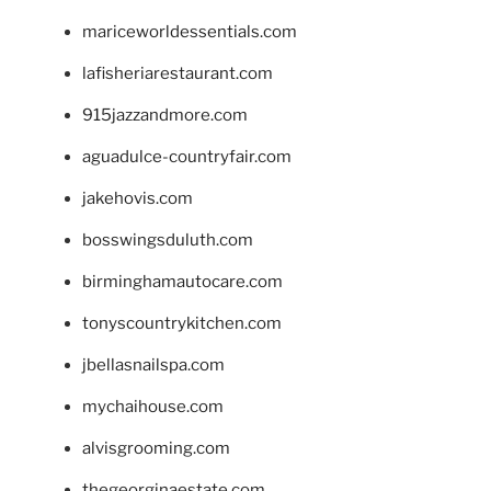
mariceworldessentials.com
lafisheriarestaurant.com
915jazzandmore.com
aguadulce-countryfair.com
jakehovis.com
bosswingsduluth.com
birminghamautocare.com
tonyscountrykitchen.com
jbellasnailspa.com
mychaihouse.com
alvisgrooming.com
thegeorginaestate.com