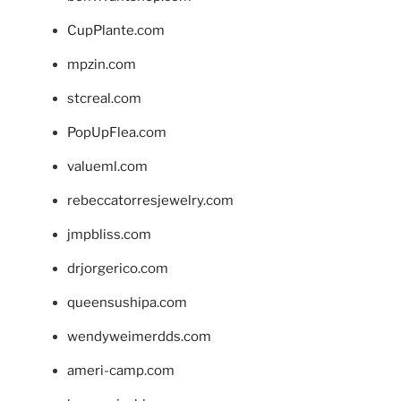
CupPlante.com
mpzin.com
stcreal.com
PopUpFlea.com
valueml.com
rebeccatorresjewelry.com
jmpbliss.com
drjorgerico.com
queensushipa.com
wendyweimerdds.com
ameri-camp.com