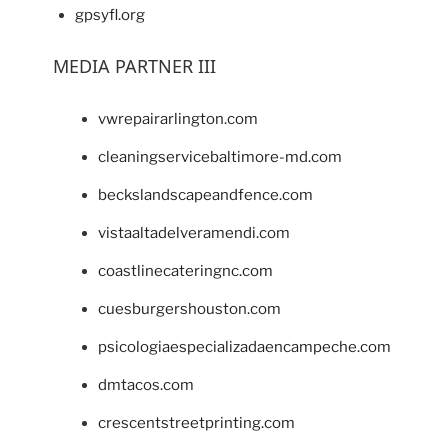
gpsyfl.org
MEDIA PARTNER III
vwrepairarlington.com
cleaningservicebaltimore-md.com
beckslandscapeandfence.com
vistaaltadelveramendi.com
coastlinecateringnc.com
cuesburgershouston.com
psicologiaespecializadaencampeche.com
dmtacos.com
crescentstreetprinting.com