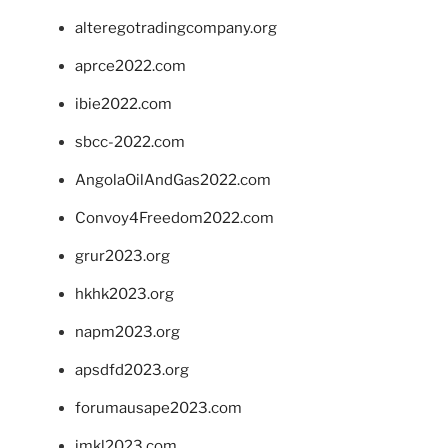
alteregotradingcompany.org
aprce2022.com
ibie2022.com
sbcc-2022.com
AngolaOilAndGas2022.com
Convoy4Freedom2022.com
grur2023.org
hkhk2023.org
napm2023.org
apsdfd2023.org
forumausape2023.com
imkl2023.com