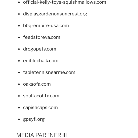
official-kelly-toys-squishmallows.com
displaygardenonsuncrest.org
bbq-empire-usa.com
feedstoreva.com
drogopets.com
ediblechalk.com
tabletennisnearme.com
oaksofa.com
soultacohtx.com
capishcaps.com
gpsyfl.org
MEDIA PARTNER III