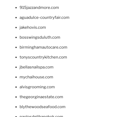
915jazzandmore.com
aguadulce-countryfair.com
jakehovis.com
bosswingsduluth.com
birminghamautocare.com
tonyscountrykitchen.com
jbellasnailspa.com
mychaihouse.com
alvisgrooming.com
thegeorginaestate.com
blythewoodseafood.com
paolosdelibangkok.com