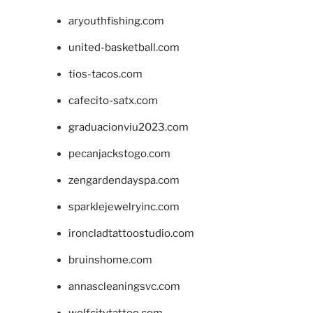
aryouthfishing.com
united-basketball.com
tios-tacos.com
cafecito-satx.com
graduacionviu2023.com
pecanjackstogo.com
zengardendayspa.com
sparklejewelryinc.com
ironcladtattoostudio.com
bruinshome.com
annascleaningsvc.com
wolfcitytattoo.com