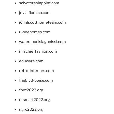
salvatoresinpoint.com
jovialfloralco.com
johnlscotthometeam.com
u-seehomes.com
watersportslagonissi.com
mischieffashion.com
eduwyre.com
retro-interiors.com
theblvd-boise.com
fpet2023.org
e-smart2022.org
ngrc2022.org