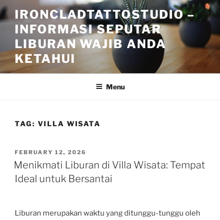
Skip
IRONCLADTATTOSTUDIO –
to
INFORMASI SEPUTAR
content
LIBURAN WAJIB ANDA
KETAHUI
Menu
TAG:
VILLA WISATA
POSTED
FEBRUARY 12, 2026
ON
Menikmati Liburan di Villa Wisata: Tempat
Ideal untuk Bersantai
Liburan merupakan waktu yang ditunggu-tunggu oleh