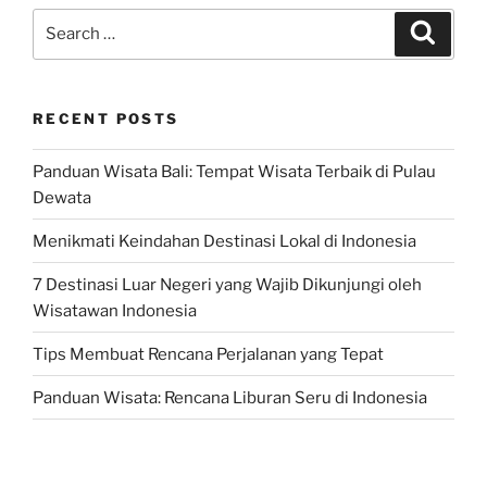
Search
Search
for:
RECENT POSTS
Panduan Wisata Bali: Tempat Wisata Terbaik di Pulau
Dewata
Menikmati Keindahan Destinasi Lokal di Indonesia
7 Destinasi Luar Negeri yang Wajib Dikunjungi oleh
Wisatawan Indonesia
Tips Membuat Rencana Perjalanan yang Tepat
Panduan Wisata: Rencana Liburan Seru di Indonesia