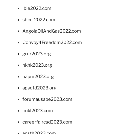
ibie2022.com
sbcc-2022.com
AngolaOilAndGas2022.com
Convoy4Freedom2022.com
grur2023.org
hkhk2023.org
napm2023.org
apsdfd2023.org
forumausape2023.com
imkl2023.com
careerfaircsd2023.com
apsth2023.com