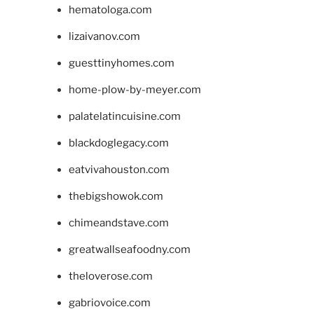
hematologa.com
lizaivanov.com
guesttinyhomes.com
home-plow-by-meyer.com
palatelatincuisine.com
blackdoglegacy.com
eatvivahouston.com
thebigshowok.com
chimeandstave.com
greatwallseafoodny.com
theloverose.com
gabriovoice.com