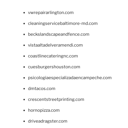
vwrepairarlington.com
cleaningservicebaltimore-md.com
beckslandscapeandfence.com
vistaaltadelveramendi.com
coastlinecateringnc.com
cuesburgershouston.com
psicologiaespecializadaencampeche.com
dmtacos.com
crescentstreetprinting.com
hornopizza.com
driveadragster.com