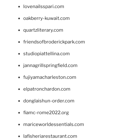
lovenailsspari.com
oakberry-kuwait.com
quartzliterary.com
friendsofbroderickpark.com
studiopiattellina.com
jannagrillspringfield.com
fujiyamacharleston.com
elpatronchardon.com
donglaishun-order.com
fiamc-rome2022.org
mariceworldessentials.com
lafisheriarestaurant.com