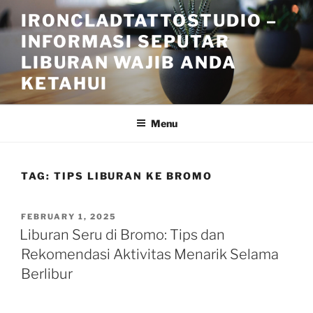
Skip
IRONCLADTATTOSTUDIO –
to
INFORMASI SEPUTAR
content
LIBURAN WAJIB ANDA
KETAHUI
Menu
TAG:
TIPS LIBURAN KE BROMO
POSTED
FEBRUARY 1, 2025
ON
Liburan Seru di Bromo: Tips dan
Rekomendasi Aktivitas Menarik Selama
Berlibur