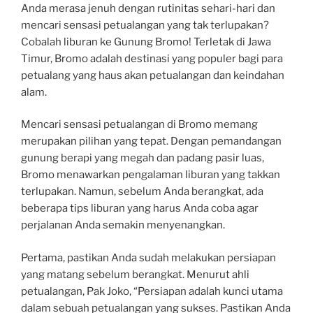
Anda merasa jenuh dengan rutinitas sehari-hari dan
mencari sensasi petualangan yang tak terlupakan?
Cobalah liburan ke Gunung Bromo! Terletak di Jawa
Timur, Bromo adalah destinasi yang populer bagi para
petualang yang haus akan petualangan dan keindahan
alam.
Mencari sensasi petualangan di Bromo memang
merupakan pilihan yang tepat. Dengan pemandangan
gunung berapi yang megah dan padang pasir luas,
Bromo menawarkan pengalaman liburan yang takkan
terlupakan. Namun, sebelum Anda berangkat, ada
beberapa tips liburan yang harus Anda coba agar
perjalanan Anda semakin menyenangkan.
Pertama, pastikan Anda sudah melakukan persiapan
yang matang sebelum berangkat. Menurut ahli
petualangan, Pak Joko, “Persiapan adalah kunci utama
dalam sebuah petualangan yang sukses. Pastikan Anda