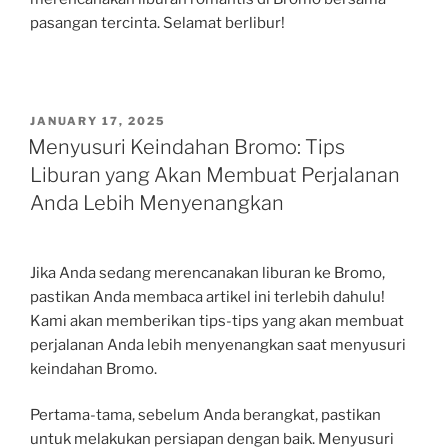
pasangan tercinta. Selamat berlibur!
POSTED
JANUARY 17, 2025
ON
Menyusuri Keindahan Bromo: Tips
Liburan yang Akan Membuat Perjalanan
Anda Lebih Menyenangkan
Jika Anda sedang merencanakan liburan ke Bromo,
pastikan Anda membaca artikel ini terlebih dahulu!
Kami akan memberikan tips-tips yang akan membuat
perjalanan Anda lebih menyenangkan saat menyusuri
keindahan Bromo.
Pertama-tama, sebelum Anda berangkat, pastikan
untuk melakukan persiapan dengan baik. Menyusuri