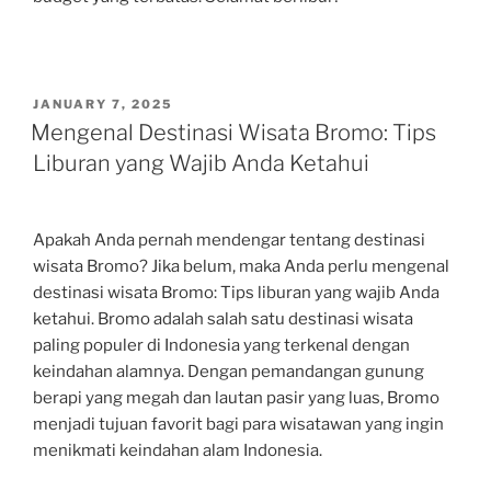
POSTED
JANUARY 7, 2025
ON
Mengenal Destinasi Wisata Bromo: Tips
Liburan yang Wajib Anda Ketahui
Apakah Anda pernah mendengar tentang destinasi
wisata Bromo? Jika belum, maka Anda perlu mengenal
destinasi wisata Bromo: Tips liburan yang wajib Anda
ketahui. Bromo adalah salah satu destinasi wisata
paling populer di Indonesia yang terkenal dengan
keindahan alamnya. Dengan pemandangan gunung
berapi yang megah dan lautan pasir yang luas, Bromo
menjadi tujuan favorit bagi para wisatawan yang ingin
menikmati keindahan alam Indonesia.