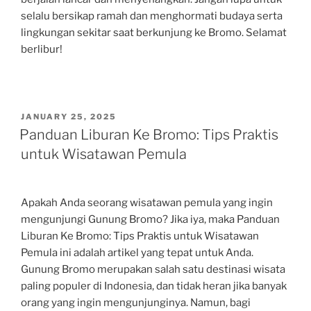
selalu bersikap ramah dan menghormati budaya serta
lingkungan sekitar saat berkunjung ke Bromo. Selamat
berlibur!
POSTED
JANUARY 25, 2025
ON
Panduan Liburan Ke Bromo: Tips Praktis
untuk Wisatawan Pemula
Apakah Anda seorang wisatawan pemula yang ingin
mengunjungi Gunung Bromo? Jika iya, maka Panduan
Liburan Ke Bromo: Tips Praktis untuk Wisatawan
Pemula ini adalah artikel yang tepat untuk Anda.
Gunung Bromo merupakan salah satu destinasi wisata
paling populer di Indonesia, dan tidak heran jika banyak
orang yang ingin mengunjunginya. Namun, bagi