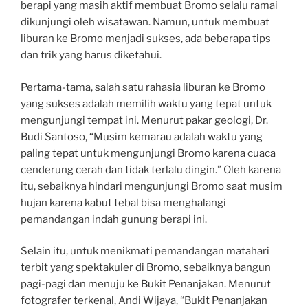
berapi yang masih aktif membuat Bromo selalu ramai
dikunjungi oleh wisatawan. Namun, untuk membuat
liburan ke Bromo menjadi sukses, ada beberapa tips
dan trik yang harus diketahui.
Pertama-tama, salah satu rahasia liburan ke Bromo
yang sukses adalah memilih waktu yang tepat untuk
mengunjungi tempat ini. Menurut pakar geologi, Dr.
Budi Santoso, “Musim kemarau adalah waktu yang
paling tepat untuk mengunjungi Bromo karena cuaca
cenderung cerah dan tidak terlalu dingin.” Oleh karena
itu, sebaiknya hindari mengunjungi Bromo saat musim
hujan karena kabut tebal bisa menghalangi
pemandangan indah gunung berapi ini.
Selain itu, untuk menikmati pemandangan matahari
terbit yang spektakuler di Bromo, sebaiknya bangun
pagi-pagi dan menuju ke Bukit Penanjakan. Menurut
fotografer terkenal, Andi Wijaya, “Bukit Penanjakan