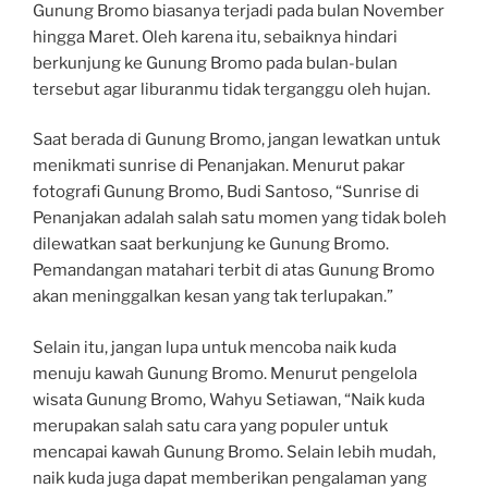
Gunung Bromo biasanya terjadi pada bulan November
hingga Maret. Oleh karena itu, sebaiknya hindari
berkunjung ke Gunung Bromo pada bulan-bulan
tersebut agar liburanmu tidak terganggu oleh hujan.
Saat berada di Gunung Bromo, jangan lewatkan untuk
menikmati sunrise di Penanjakan. Menurut pakar
fotografi Gunung Bromo, Budi Santoso, “Sunrise di
Penanjakan adalah salah satu momen yang tidak boleh
dilewatkan saat berkunjung ke Gunung Bromo.
Pemandangan matahari terbit di atas Gunung Bromo
akan meninggalkan kesan yang tak terlupakan.”
Selain itu, jangan lupa untuk mencoba naik kuda
menuju kawah Gunung Bromo. Menurut pengelola
wisata Gunung Bromo, Wahyu Setiawan, “Naik kuda
merupakan salah satu cara yang populer untuk
mencapai kawah Gunung Bromo. Selain lebih mudah,
naik kuda juga dapat memberikan pengalaman yang