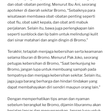
dan obat-obatan penting. Menurut Ibu Ani, seorang
apoteker di daerah sekitar Bromo, “Sebaiknya para
wisatawan membawa obat-obatan penting seperti
obat flu, obat sakit kepala, dan obat anti mabuk
perjalanan. Selain itu, bawa juga perlengkapan lain
seperti sunblock dan lip balm untuk melindungi kulit
dari sinar matahari dan angin dingin di Bromo.”
Terakhir, tetaplah menjaga kebersihan serta keamanan
selama liburan di Bromo. Menurut Pak Joko, seorang
petugas kebersihan di Bromo, “Saat berkunjung ke
Bromo, jangan lupa untuk membuang sampah pada
tempatnya dan menjaga kebersihan sekitar. Selain itu,
jaga juga barang berharga dan hindari tindakan yang
dapat membahayakan diri sendiri maupun orang lain.”
Dengan memperhatikan tips aman dan nyaman
sebelum berangkat ke Bromo, dijamin liburanmu akan
berjalan lancar dan menyenangkan. Jangan lupa untuk