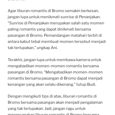
Agar liburan romantis di Bromo semakin berkesan,
jangan lupa untuk menikmati sunrise di Penanjakan.
“Sunrise di Penanjakan merupakan salah satu momen
paling romantis yang dapat dinikmati bersama
pasangan di Bromo. Pemandangan matahari terbit di
antara kabut tebal membuat momen tersebut menjadi
tak terlupakan,” ungkap Ani.
Terakhir, jangan lupa untuk membawa kamera untuk
mengabadikan momen-momen romantis bersama
pasangan di Bromo. “Mengabadikan momen-momen
romantis bersama pasangan di Bromo dapat menjadi
kenangan yang akan selalu dikenang,” tutup Budi.
Dengan mengikuti tips di atas, liburan romantis di
Bromo bersama pasangan akan menjadi pengalaman
yang tak terlupakan. Jadi, jangan ragu untuk
merencanakan liburan romantis di Bromo bersama