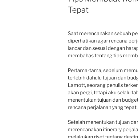
Tepat
Saat merencanakan sebuah perj
diperhatikan agar rencana per
lancar dan sesuai dengan harapan
membahas tentang tips membua
Pertama-tama, sebelum memul
terlebih dahulu tujuan dan bud
Lamott, seorang penulis terken
akan pergi, tetapi aku selalu t
menentukan tujuan dan budget
rencana perjalanan yang tepat.
Setelah menentukan tujuan dan
merencanakan itinerary perjal
melakukan riset tentang desti