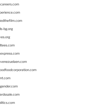
hcareers.com
xperience.com
edthefilm.com
ds-bg.org
ves.org
tees.com
rsexpress.com
venezuelaen.com
oodfoodcorporation.com
nnt.com
gender.com
ardssale.com
litics.com