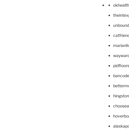
okhealt
theinte
unbound
catfrien
marianli
wayward
pidfloo
bancode
betterm
hingsto
choosea
hoverbo
alaskapo