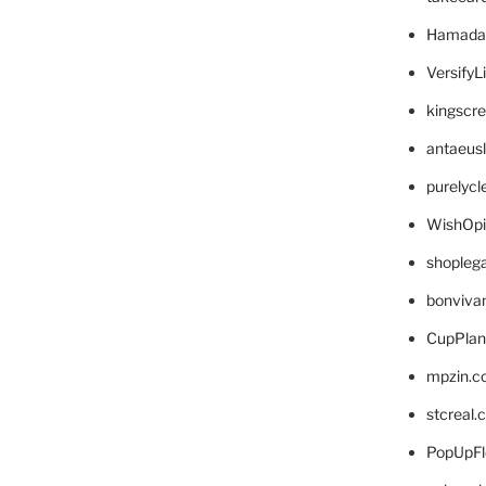
Hamada
VersifyL
kingscr
antaeus
purelyc
WishOp
shopleg
bonviva
CupPlan
mpzin.c
stcreal.
PopUpFl