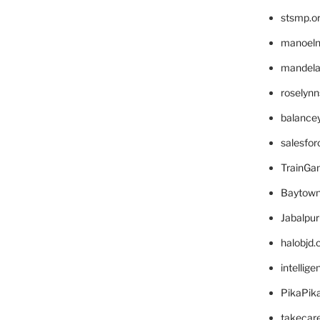
stsmp.o
manoel
mandelae
roselyn
balance
salesfo
TrainG
Baytown
Jabalpu
halobjd
intellig
PikaPik
takecar