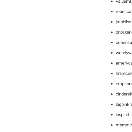
valueml
rebecca
jmpblis
drjorger
queensu
wendyw
ameri-
hrsrece
empcon
cinderel
bigpinkr
inspireh
memming