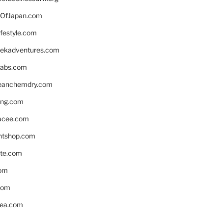
OfJapan.com
ifestyle.com
eekadventures.com
labs.com
leanchemdry.com
ing.com
acee.com
ntshop.com
te.com
om
com
ea.com