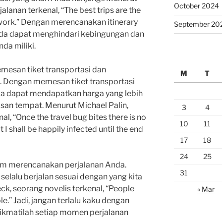
October 2024
alanan terkenal, “The best trips are the
ork.” Dengan merencanakan itinerary
September 20
da dapat menghindari kebingungan dan
a miliki.
memesan tiket transportasi dan
M
T
i. Dengan memesan tiket transportasi
da dapat mendapatkan harga yang lebih
an tempat. Menurut Michael Palin,
3
4
al, “Once the travel bug bites there is no
10
11
I shall be happily infected until the end
17
18
24
25
alam merencanakan perjalanan Anda.
31
elalu berjalan sesuai dengan yang kita
ck, seorang novelis terkenal, “People
« Mar
ple.” Jadi, jangan terlalu kaku dengan
ikmatilah setiap momen perjalanan