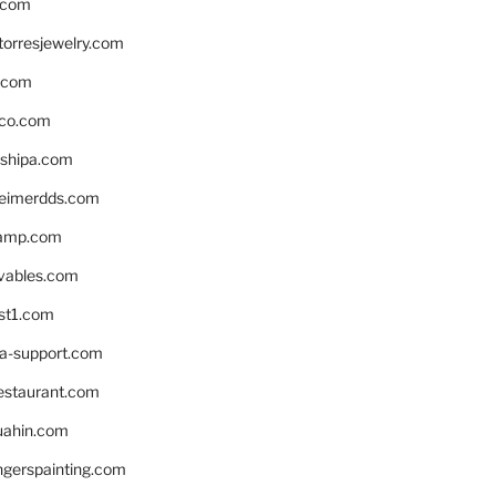
.com
torresjewelry.com
s.com
ico.com
shipa.com
eimerdds.com
camp.com
ivables.com
st1.com
la-support.com
estaurant.com
uahin.com
erspainting.com