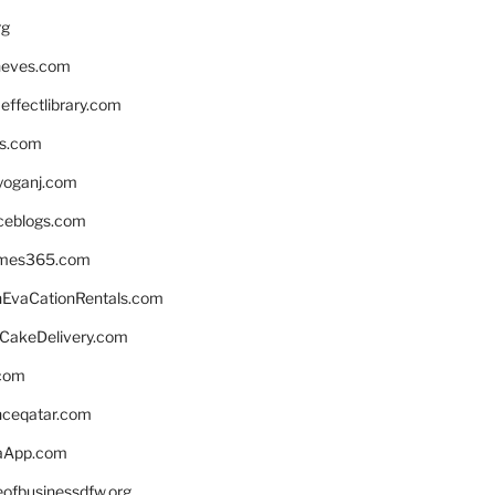
rg
neves.com
ffectlibrary.com
ns.com
yoganj.com
rceblogs.com
ames365.com
EvaCationRentals.com
rCakeDelivery.com
.com
enceqatar.com
aApp.com
eofbusinessdfw.org