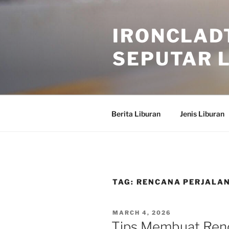
Skip
to
IRONCLAD
content
SEPUTAR L
Berita Liburan
Jenis Liburan
TAG:
RENCANA PERJALA
POSTED
MARCH 4, 2026
ON
Tips Membuat Renc