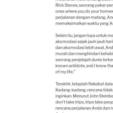
Rick Steves, seorang pakar perj
ones where you do your homew
perjalanan dengan matang, An
memaksimalkan waktu yang And
Selain itu, jangan lupa untuk 
akomodasi sejak jauh-jauh har
dan akomodasi lebih awal, An
murah dan menghindari kehabis
seorang penjelajah dunia terken
known antidote, and I know that 
of my life.”
Terakhir, tetaplah fleksibel d
Kadang-kadang, rencana tidak s
inginkan. Menurut John Steinbe
don’t take trips, trips take peo
rencana perjalanan Anda dan n