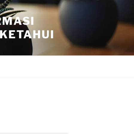
RMASI
 KETAHUI