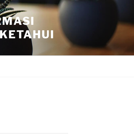
RMASI
 KETAHUI