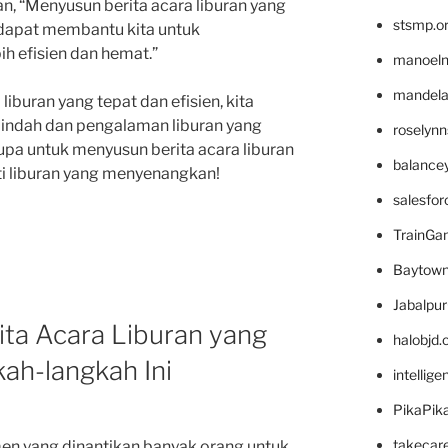
n, “Menyusun berita acara liburan yang
stsmp.o
dapat membantu kita untuk
h efisien dan hemat.”
manoel
mandelae
iburan yang tepat dan efisien, kita
 indah dan pengalaman liburan yang
roselyn
n lupa untuk menyusun berita acara liburan
balance
i liburan yang menyenangkan!
salesfo
TrainG
Baytown
Jabalpu
ta Acara Liburan yang
halobjd
kah-langkah Ini
intellig
PikaPik
takecar
en yang dinantikan banyak orang untuk