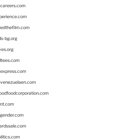
hcareers.com
xperience.com
edthefilm.com
ds-bg.org
ves.org
tees.com
rsexpress.com
venezuelaen.com
oodfoodcorporation.com
nnt.com
gender.com
ardssale.com
litics.com