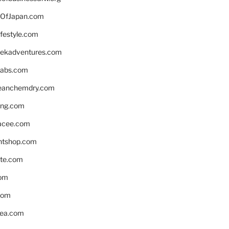
OfJapan.com
ifestyle.com
eekadventures.com
labs.com
leanchemdry.com
ing.com
acee.com
ntshop.com
te.com
om
com
ea.com