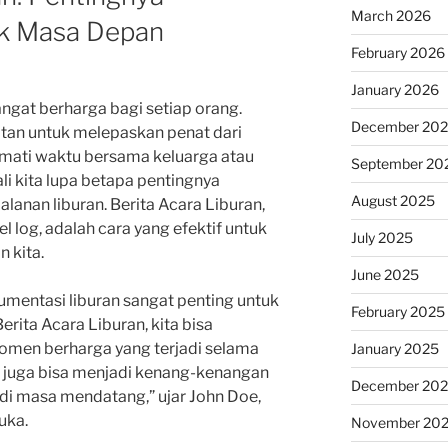
March 2026
k Masa Depan
February 2026
January 2026
gat berharga bagi setiap orang.
December 20
an untuk melepaskan penat dari
ikmati waktu bersama keluarga atau
September 20
i kita lupa betapa pentingnya
August 2025
lanan liburan. Berita Acara Liburan,
l log, adalah cara yang efektif untuk
July 2025
 kita.
June 2025
umentasi liburan sangat penting untuk
February 2025
rita Acara Liburan, kita bisa
en berharga yang terjadi selama
January 2025
si juga bisa menjadi kenang-kenangan
December 20
di masa mendatang,” ujar John Doe,
uka.
November 20