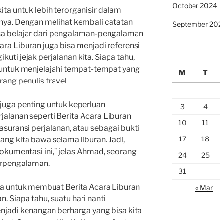
October 2024
a untuk lebih terorganisir dalam
nya. Dengan melihat kembali catatan
September 20
isa belajar dari pengalaman-pengalaman
cara Liburan juga bisa menjadi referensi
kuti jejak perjalanan kita. Siapa tahu,
a untuk menjelajahi tempat-tempat yang
M
T
ang penulis travel.
n juga penting untuk keperluan
3
4
jalanan seperti Berita Acara Liburan
10
11
asuransi perjalanan, atau sebagai bukti
17
18
ng kita bawa selama liburan. Jadi,
kumentasi ini,” jelas Ahmad, seorang
24
25
erpengalaman.
31
upa untuk membuat Berita Acara Liburan
« Mar
n. Siapa tahu, suatu hari nanti
jadi kenangan berharga yang bisa kita