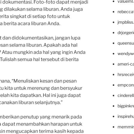
valueml
i dokumentasi. Foto-foto dapat menjadi
ng dilakukan selama liburan. Anda juga
rebecca
ta singkat di setiap foto untuk
jmpblis
 berita acara liburan Anda.
drjorger
t dan didokumentasikan, jangan lupa
queensu
san selama liburan. Apakah ada hal
Atau mungkin ada hal yang ingin Anda
wendyw
Tulislah semua hal tersebut di berita
ameri-
hrsrece
ana, “Menuliskan kesan dan pesan
empcon
u kita untuk merenung dan bersyukur
ah kita dapatkan. Hal ini juga dapat
cinderel
anakan liburan selanjutnya.”
bigpinkr
inspireh
emberikan penutup yang menarik pada
nda dapat menambahkan harapan untuk
memming
gkin mengucapkan terima kasih kepada