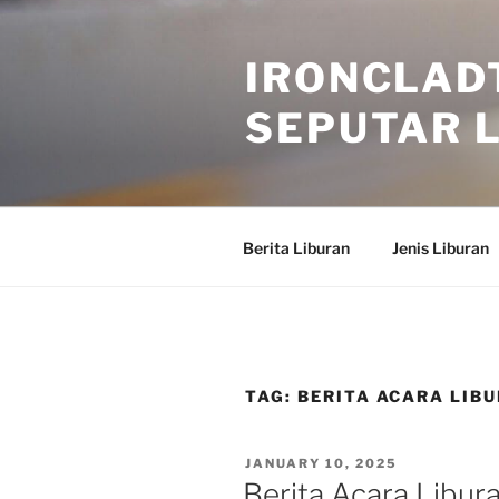
Skip
to
IRONCLAD
content
SEPUTAR L
Berita Liburan
Jenis Liburan
TAG:
BERITA ACARA LIB
POSTED
JANUARY 10, 2025
ON
Berita Acara Libur