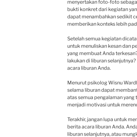
menyertakan foto-foto sebaga
bukti konkret dari kegiatan ya
dapat menambahkan sedikit ceri
memberikan konteks lebih pada
Setelah semua kegiatan dicata
untuk menuliskan kesan dan pe
yang membuat Anda terkesan? 
lakukan di liburan selanjutnya? 
acara liburan Anda.
Menurut psikolog Wisnu Wardh
selama liburan dapat membant
atas semua pengalaman yang tel
menjadi motivasi untuk merenc
Terakhir, jangan lupa untuk m
berita acara liburan Anda. A
liburan selanjutnya, atau mun