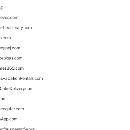
rg
neves.com
ffectlibrary.com
ns.com
yoganj.com
rceblogs.com
ames365.com
EvaCationRentals.com
rCakeDelivery.com
.com
enceqatar.com
aApp.com
eofbusinessdfw.org