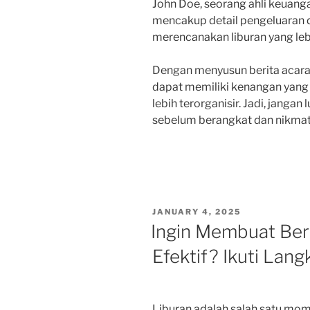
John Doe, seorang ahli keuanga
mencakup detail pengeluaran 
merencanakan liburan yang lebi
Dengan menyusun berita acara l
dapat memiliki kenangan yang
lebih terorganisir. Jadi, janga
sebelum berangkat dan nikmat
POSTED
JANUARY 4, 2025
ON
Ingin Membuat Beri
Efektif? Ikuti Lang
Liburan adalah salah satu mom