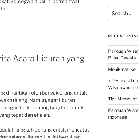
kat. Semoga artikel ini bermanfaat
ibur!
Search
for:
RECENT POS
Panduan Wisata
ita Acara Liburan yang
Pulau Dewata
Menikmati Kein
7 Destinasi Lua
Wisatawan Ind
 dinantikan oleh banyak orang untuk
Tips Membuat 
aktu luang. Namun, agar liburan
r dengan baik, penting bagi kita untuk
Panduan Wisata
yang tepat dan efisien.
Indonesia
 adalah langkah penting untuk mencatat
ng selama liburan. Hal ini bertujuan