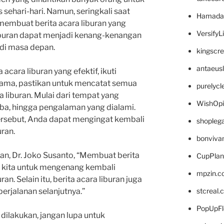
 sehari-hari. Namun, seringkali saat
Hamada
k membuat berita acara liburan yang
VersifyL
 liburan dapat menjadi kenang-kenangan
di masa depan.
kingscr
antaeus
acara liburan yang efektif, ikuti
tama, pastikan untuk mencatat semua
purelyc
 liburan. Mulai dari tempat yang
WishOp
ba, hingga pengalaman yang dialami.
rsebut, Anda dapat mengingat kembali
shopleg
ran.
bonviva
an, Dr. Joko Susanto, “Membuat berita
CupPlan
 kita untuk mengenang kembali
mpzin.c
. Selain itu, berita acara liburan juga
stcreal.
perjalanan selanjutnya.”
PopUpFl
dilakukan, jangan lupa untuk