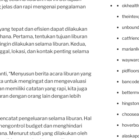
okhealt
ng jelas dan rapi mengenai pengalaman
theinte
unbound
yang tepat dan efisien dapat dilakukan
ana. Pertama, tentukan tujuan liburan
catfrien
ingin dilakukan selama liburan. Kedua,
marianli
nggal, lokasi, dan kontak penting selama
wayward
pidfloo
anti, “Menyusun berita acara liburan yang
ita untuk mengingat dan mengevaluasi
bancode
n memiliki catatan yang rapi, kita juga
betterm
ran dengan orang lain dengan lebih
hingsto
choosea
 mencatat pengeluaran selama liburan. Hal
hoverbo
 mengontrol budget dan menghindari
na. Menurut studi yang dilakukan oleh
alaskapo