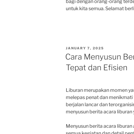
bagi dengan orang-orang terde
untuk kita semua. Selamat berl
POSTED
JANUARY 7, 2025
ON
Cara Menyusun Ber
Tepat dan Efisien
Liburan merupakan momen yang
melepas penat dan menikmati w
berjalan lancar dan terorganisi
menyusun berita acara liburan 
Menyusun berita acara liburan
semua kegiatan dan detail penti