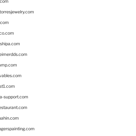
.com
torresjewelry.com
s.com
ico.com
shipa.com
eimerdds.com
camp.com
ivables.com
st1.com
la-support.com
estaurant.com
uahin.com
erspainting.com