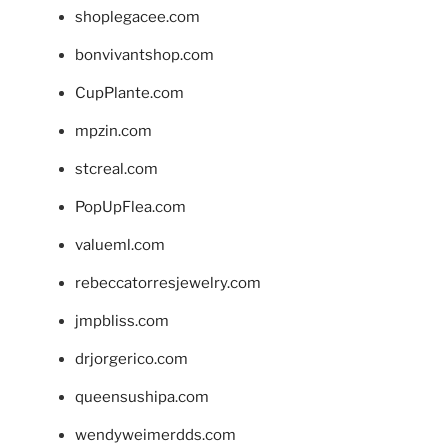
shoplegacee.com
bonvivantshop.com
CupPlante.com
mpzin.com
stcreal.com
PopUpFlea.com
valueml.com
rebeccatorresjewelry.com
jmpbliss.com
drjorgerico.com
queensushipa.com
wendyweimerdds.com