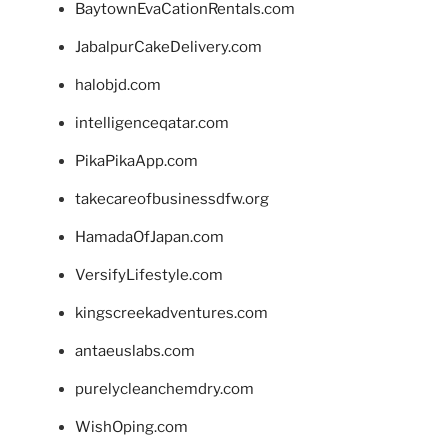
BaytownEvaCationRentals.com
JabalpurCakeDelivery.com
halobjd.com
intelligenceqatar.com
PikaPikaApp.com
takecareofbusinessdfw.org
HamadaOfJapan.com
VersifyLifestyle.com
kingscreekadventures.com
antaeuslabs.com
purelycleanchemdry.com
WishOping.com