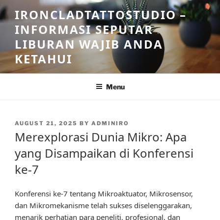
Skip
IRONCLADTATTOSTUDIO –
to
INFORMASI SEPUTAR
content
LIBURAN WAJIB ANDA
KETAHUI
Menu
POSTED
AUGUST 21, 2025
BY
ADMINIRO
ON
Merexplorasi Dunia Mikro: Apa
yang Disampaikan di Konferensi
ke-7
Konferensi ke-7 tentang Mikroaktuator, Mikrosensor,
dan Mikromekanisme telah sukses diselenggarakan,
menarik perhatian para peneliti, profesional, dan