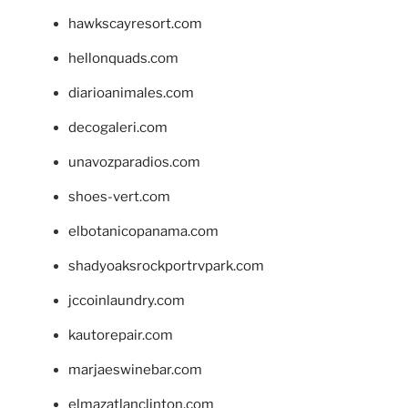
hawkscayresort.com
hellonquads.com
diarioanimales.com
decogaleri.com
unavozparadios.com
shoes-vert.com
elbotanicopanama.com
shadyoaksrockportrvpark.com
jccoinlaundry.com
kautorepair.com
marjaeswinebar.com
elmazatlanclinton.com