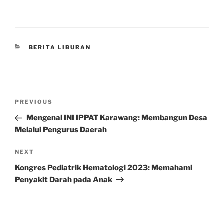
CATEGORIES
BERITA LIBURAN
Post
Previous
PREVIOUS
navigation
Post
Mengenal INI IPPAT Karawang: Membangun Desa
Melalui Pengurus Daerah
Next
NEXT
Post
Kongres Pediatrik Hematologi 2023: Memahami
Penyakit Darah pada Anak