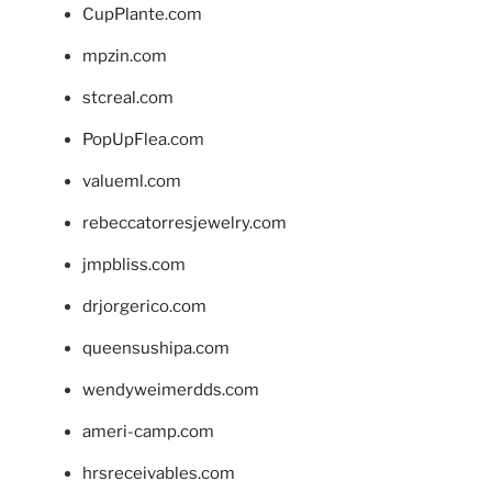
CupPlante.com
mpzin.com
stcreal.com
PopUpFlea.com
valueml.com
rebeccatorresjewelry.com
jmpbliss.com
drjorgerico.com
queensushipa.com
wendyweimerdds.com
ameri-camp.com
hrsreceivables.com