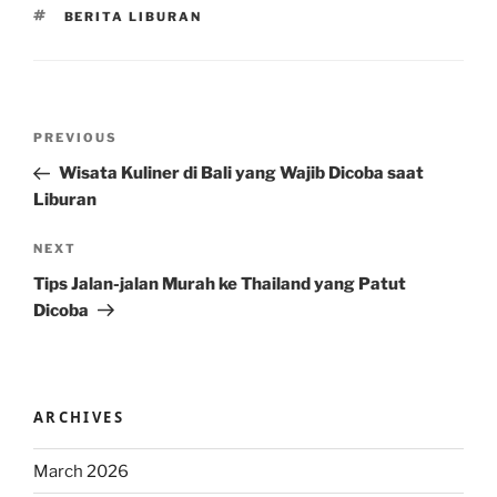
TAGS
BERITA LIBURAN
Post
Previous
PREVIOUS
navigation
Post
Wisata Kuliner di Bali yang Wajib Dicoba saat
Liburan
Next
NEXT
Post
Tips Jalan-jalan Murah ke Thailand yang Patut
Dicoba
ARCHIVES
March 2026