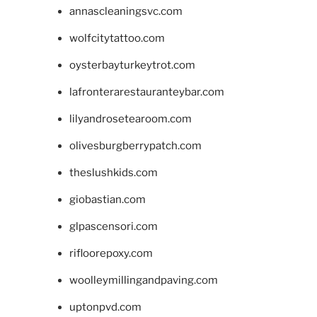
annascleaningsvc.com
wolfcitytattoo.com
oysterbayturkeytrot.com
lafronterarestauranteybar.com
lilyandrosetearoom.com
olivesburgberrypatch.com
theslushkids.com
giobastian.com
glpascensori.com
rifloorepoxy.com
woolleymillingandpaving.com
uptonpvd.com