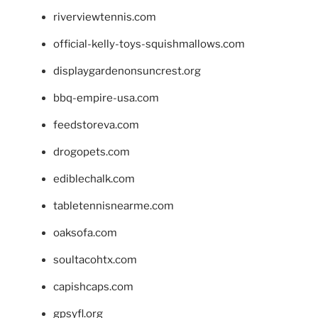
riverviewtennis.com
official-kelly-toys-squishmallows.com
displaygardenonsuncrest.org
bbq-empire-usa.com
feedstoreva.com
drogopets.com
ediblechalk.com
tabletennisnearme.com
oaksofa.com
soultacohtx.com
capishcaps.com
gpsyfl.org