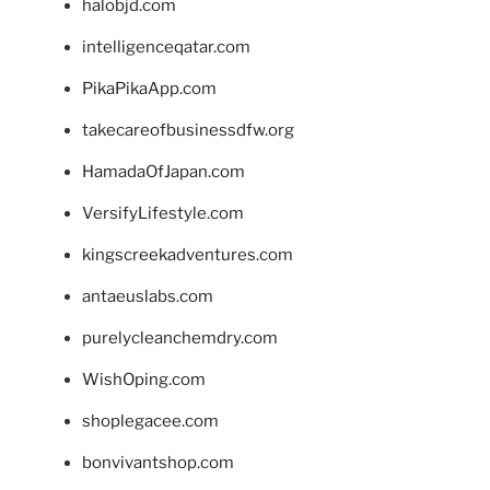
halobjd.com
intelligenceqatar.com
PikaPikaApp.com
takecareofbusinessdfw.org
HamadaOfJapan.com
VersifyLifestyle.com
kingscreekadventures.com
antaeuslabs.com
purelycleanchemdry.com
WishOping.com
shoplegacee.com
bonvivantshop.com