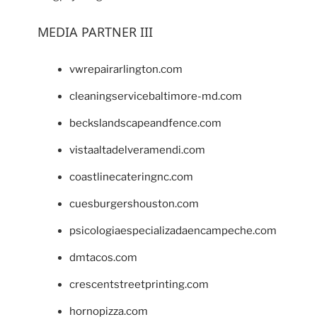
MEDIA PARTNER III
vwrepairarlington.com
cleaningservicebaltimore-md.com
beckslandscapeandfence.com
vistaaltadelveramendi.com
coastlinecateringnc.com
cuesburgershouston.com
psicologiaespecializadaencampeche.com
dmtacos.com
crescentstreetprinting.com
hornopizza.com