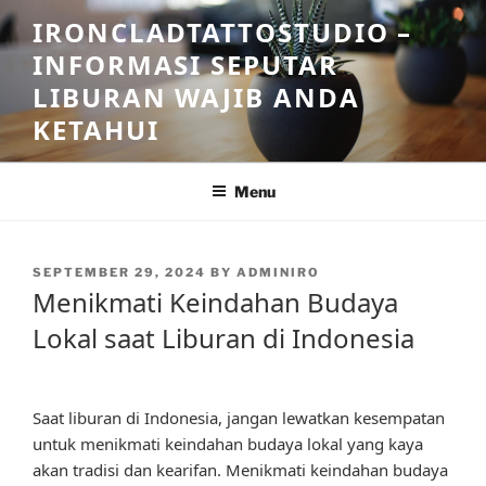
Skip
IRONCLADTATTOSTUDIO –
to
INFORMASI SEPUTAR
content
LIBURAN WAJIB ANDA
KETAHUI
Menu
POSTED
SEPTEMBER 29, 2024
BY
ADMINIRO
ON
Menikmati Keindahan Budaya
Lokal saat Liburan di Indonesia
Saat liburan di Indonesia, jangan lewatkan kesempatan
untuk menikmati keindahan budaya lokal yang kaya
akan tradisi dan kearifan. Menikmati keindahan budaya