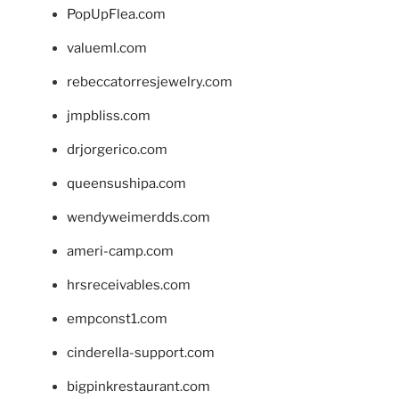
PopUpFlea.com
valueml.com
rebeccatorresjewelry.com
jmpbliss.com
drjorgerico.com
queensushipa.com
wendyweimerdds.com
ameri-camp.com
hrsreceivables.com
empconst1.com
cinderella-support.com
bigpinkrestaurant.com