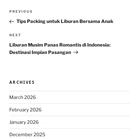
Post
Previous
PREVIOUS
navigation
Post
Tips Packing untuk Liburan Bersama Anak
Next
NEXT
Post
Liburan Musim Panas Romantis di Indonesia:
Destinasi Impian Pasangan
ARCHIVES
March 2026
February 2026
January 2026
December 2025