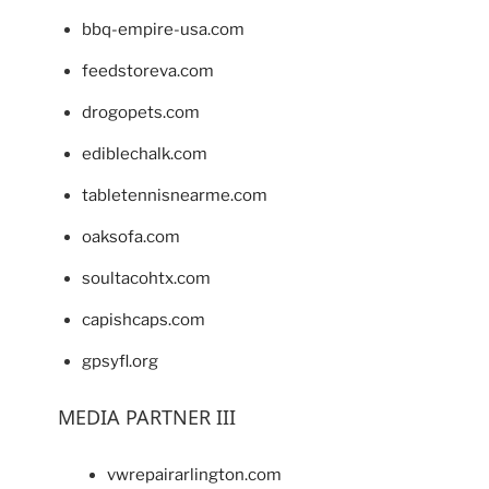
bbq-empire-usa.com
feedstoreva.com
drogopets.com
ediblechalk.com
tabletennisnearme.com
oaksofa.com
soultacohtx.com
capishcaps.com
gpsyfl.org
MEDIA PARTNER III
vwrepairarlington.com