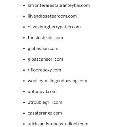
lafronterarestauranteybar.com
lilyandrosetearoom.com
olivesburgberrypatch.com
theslushkids.com
giobastian.com
glpascensori.com
rifloorepoxy.com
woolleymillingandpaving.com
uptonpvd.com
2troublegrill.com
casateranga.com
sticksandstonesstudiooh.com