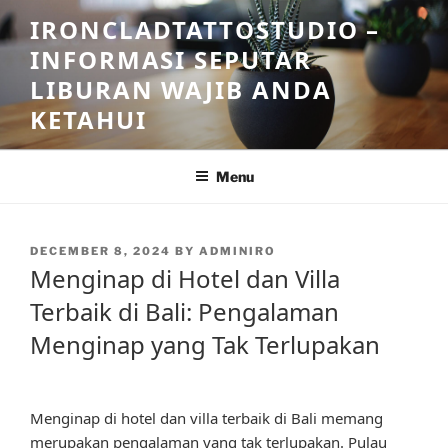
Skip
IRONCLADTATTOSTUDIO –
to
INFORMASI SEPUTAR
content
LIBURAN WAJIB ANDA
KETAHUI
Menu
POSTED
DECEMBER 8, 2024
BY
ADMINIRO
ON
Menginap di Hotel dan Villa
Terbaik di Bali: Pengalaman
Menginap yang Tak Terlupakan
Menginap di hotel dan villa terbaik di Bali memang
merupakan pengalaman yang tak terlupakan. Pulau