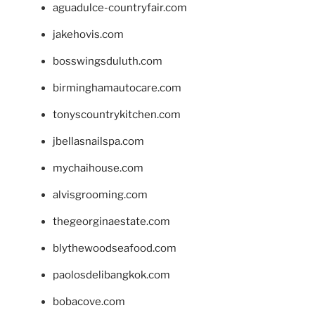
aguadulce-countryfair.com
jakehovis.com
bosswingsduluth.com
birminghamautocare.com
tonyscountrykitchen.com
jbellasnailspa.com
mychaihouse.com
alvisgrooming.com
thegeorginaestate.com
blythewoodseafood.com
paolosdelibangkok.com
bobacove.com