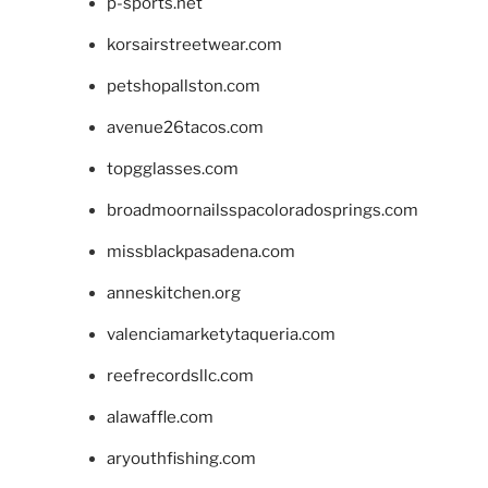
p-sports.net
korsairstreetwear.com
petshopallston.com
avenue26tacos.com
topgglasses.com
broadmoornailsspacoloradosprings.com
missblackpasadena.com
anneskitchen.org
valenciamarketytaqueria.com
reefrecordsllc.com
alawaffle.com
aryouthfishing.com