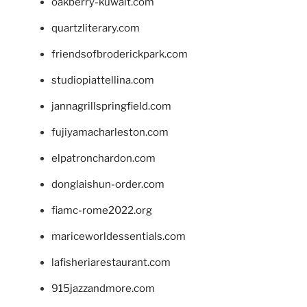
oakberry-kuwait.com
quartzliterary.com
friendsofbroderickpark.com
studiopiattellina.com
jannagrillspringfield.com
fujiyamacharleston.com
elpatronchardon.com
donglaishun-order.com
fiamc-rome2022.org
mariceworldessentials.com
lafisheriarestaurant.com
915jazzandmore.com