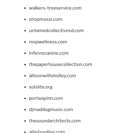
walkers-treeservice.com
shopmossi.com
untamedcollectivesd.com
mxpwellness.com
infernocanine.com
thepaperhousecollection.com
allisonwillisholley.com
solslite.org
portwayinn.com
djmaddogmusic.com
thesoundarchitects.com
allin1roofing.com