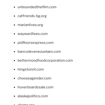
unboundedthefilm.com
catfriends-bg.org
marianlives.org
waywardtees.com
pidfloorsexpress.com
bancodevenezuelaen.com
bettermoodfoodcorporation.com
hingstonnt.com
chooseagender.com
hoverboardssale.com
alaskapolitics.com
stsmp.org