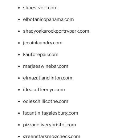
shoes-vert.com
elbotanicopanama.com
shadyoaksrockportrvpark.com
jccoinlaundry.com
kautorepair.com
marjaeswinebar.com
elmazatlanclinton.com
ideacoffeenyc.com
odieschillicothe.com
lacantinitagalesburg.com
pizzadeliverybristol.com
greenstarsmogcheck.com