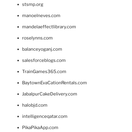
stsmp.org
manoelneves.com
mandelaeffectlibrary.com
roselynns.com
balanceyoganj.com
salesforceblogs.com
TrainGames365.com
BaytownEvaCationRentals.com
JabalpurCakeDelivery.com
halobjd.com
intelligenceqatar.com
PikaPikaApp.com