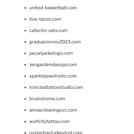
united-basketball.com
tios-tacos.com
cafecito-satx.com
graduacionviu2023.com
pecanjackstogo.com
zengardendayspa.com
sparklejewelryinc.com
ironcladtattoostudio.com
bruinshome.com
annascleaningsvc.com
wolfcitytattoo.com
oysterbayturkeytrot.com