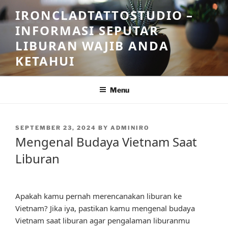
Skip
IRONCLADTATTOSTUDIO –
to
INFORMASI SEPUTAR
content
LIBURAN WAJIB ANDA
KETAHUI
Menu
POSTED
SEPTEMBER 23, 2024
BY
ADMINIRO
ON
Mengenal Budaya Vietnam Saat
Liburan
Apakah kamu pernah merencanakan liburan ke
Vietnam? Jika iya, pastikan kamu mengenal budaya
Vietnam saat liburan agar pengalaman liburanmu