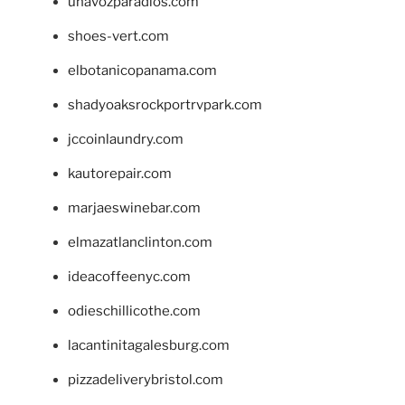
unavozparadios.com
shoes-vert.com
elbotanicopanama.com
shadyoaksrockportrvpark.com
jccoinlaundry.com
kautorepair.com
marjaeswinebar.com
elmazatlanclinton.com
ideacoffeenyc.com
odieschillicothe.com
lacantinitagalesburg.com
pizzadeliverybristol.com