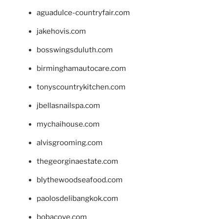
aguadulce-countryfair.com
jakehovis.com
bosswingsduluth.com
birminghamautocare.com
tonyscountrykitchen.com
jbellasnailspa.com
mychaihouse.com
alvisgrooming.com
thegeorginaestate.com
blythewoodseafood.com
paolosdelibangkok.com
bobacove.com