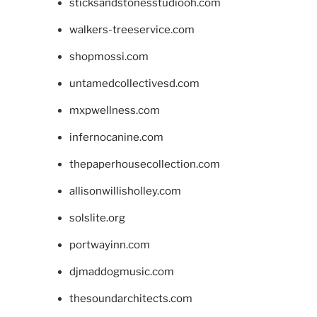
sticksandstonesstudiooh.com
walkers-treeservice.com
shopmossi.com
untamedcollectivesd.com
mxpwellness.com
infernocanine.com
thepaperhousecollection.com
allisonwillisholley.com
solslite.org
portwayinn.com
djmaddogmusic.com
thesoundarchitects.com