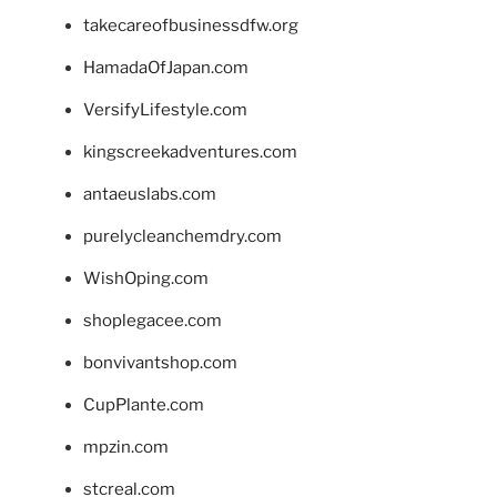
takecareofbusinessdfw.org
HamadaOfJapan.com
VersifyLifestyle.com
kingscreekadventures.com
antaeuslabs.com
purelycleanchemdry.com
WishOping.com
shoplegacee.com
bonvivantshop.com
CupPlante.com
mpzin.com
stcreal.com