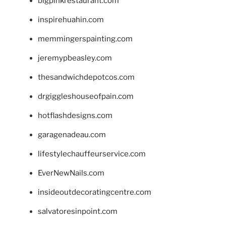
bigpinkrestaurant.com
inspirehuahin.com
memmingerspainting.com
jeremypbeasley.com
thesandwichdepotcos.com
drgiggleshouseofpain.com
hotflashdesigns.com
garagenadeau.com
lifestylechauffeurservice.com
EverNewNails.com
insideoutdecoratingcentre.com
salvatoresinpoint.com