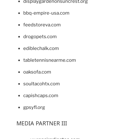
displaygardenonsuncrest.org
bbq-empire-usa.com
feedstoreva.com
drogopets.com
ediblechalk.com
tabletennisnearme.com
oaksofa.com
soultacohtx.com
capishcaps.com
gpsyfl.org
MEDIA PARTNER III