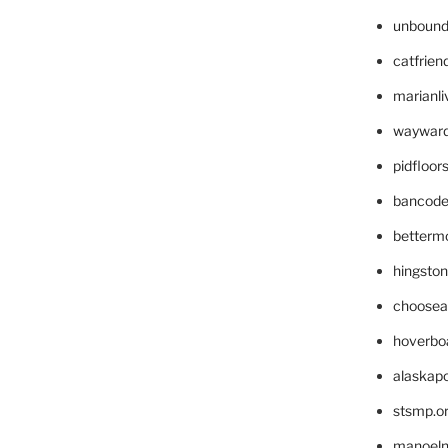
unbound
catfrien
marianli
wayward
pidfloo
bancode
betterm
hingsto
choosea
hoverbo
alaskapo
stsmp.o
manoel