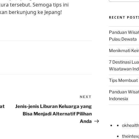
ura tersebut. Semoga tips ini
kan berkunjung ke Jepang!
RECENT POST
Panduan Wisata
Pulau Dewata
Menikmati Kein
7 Destinasi Lua
Wisatawan Ind
Tips Membuat 
Panduan Wisata
NEXT
Next
Indonesia
Post
at
Jenis-jenis Liburan Keluarga yang
Bisa Menjadi Alternatif Pilihan
Anda
okhealt
theinte