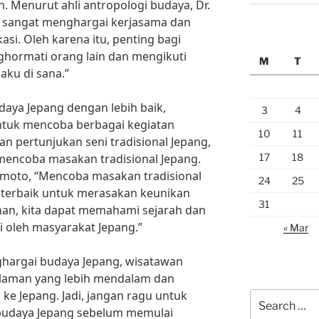
n. Menurut ahli antropologi budaya, Dr.
g sangat menghargai kerjasama dan
i. Oleh karena itu, penting bagi
ghormati orang lain dan mengikuti
M
T
aku di sana.”
daya Jepang dengan lebih baik,
3
4
ntuk mencoba berbagai kegiatan
10
11
an pertunjukan seni tradisional Jepang,
17
18
u mencoba masakan tradisional Jepang.
moto, “Mencoba masakan tradisional
24
25
a terbaik untuk merasakan keunikan
31
nan, kita dapat memahami sejarah dan
ggi oleh masyarakat Jepang.”
« Mar
argai budaya Jepang, wisatawan
laman yang lebih mendalam dan
e Jepang. Jadi, jangan ragu untuk
Search
 budaya Jepang sebelum memulai
for: