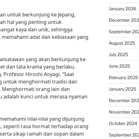
January 2026
an untuk berkunjung ke Jepang,
December 20
ah hal yang penting untuk
sangat kaya dan unik, sehingga
September 20
k memahami adat dan kebiasaan yang
August 2025
July 2025
k wisatawan yang akan berkunjung ke
June 2025
t dan tata krama yang berlaku.
 Profesor Hiroshi Aoyagi, “Saat
February 2025
g untuk menghormati tradisi dan
. Menghormati orang lain dan
January 2025
ku adalah kunci untuk merasa nyaman
December 20
November 20
 memahami nilai-nilai yang dijunjung
October 2024
g, seperti rasa hormat terhadap orang
, serta sikap ramah dan sopan dalam
September 20