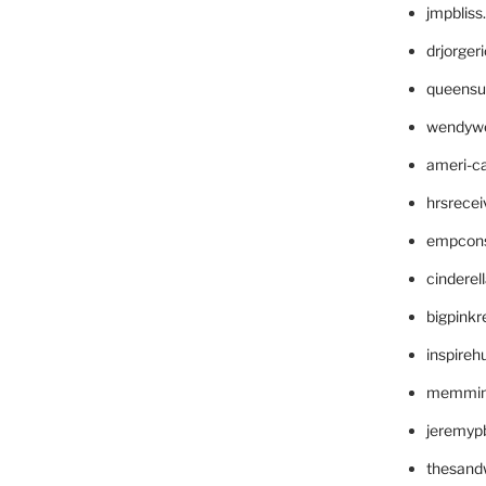
jmpblis
drjorger
queensu
wendyw
ameri-
hrsrece
empcon
cinderel
bigpinkr
inspireh
memming
jeremyp
thesand