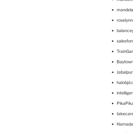
mandelae
roselyn
balance
salesfo
TrainG
Baytown
Jabalpu
halobjd
intellig
PikaPik
takecar
Hamada