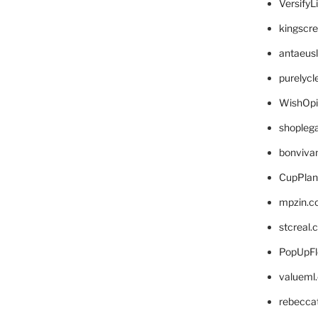
VersifyL
kingscr
antaeus
purelyc
WishOp
shopleg
bonviva
CupPlan
mpzin.c
stcreal.
PopUpFl
valueml
rebecca