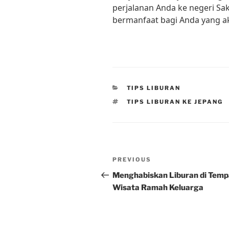
perjalanan Anda ke negeri Sak
bermanfaat bagi Anda yang a
CATEGORIES
TIPS LIBURAN
TAGS
TIPS LIBURAN KE JEPANG
Post
Previous
PREVIOUS
navigation
Post
Menghabiskan Liburan di Temp
Wisata Ramah Keluarga