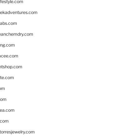
ifestyle.com
eekadventures.com
labs.com
leanchemdry.com
ing.com
acee.com
ntshop.com
te.com
om
com
ea.com
.com
torresjewelry.com