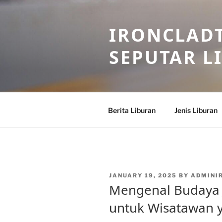
Skip
to
IRONCLADT
content
SEPUTAR L
Berita Liburan
Jenis Liburan
POSTED
JANUARY 19, 2025
BY
ADMINI
ON
Mengenal Budaya J
untuk Wisatawan 