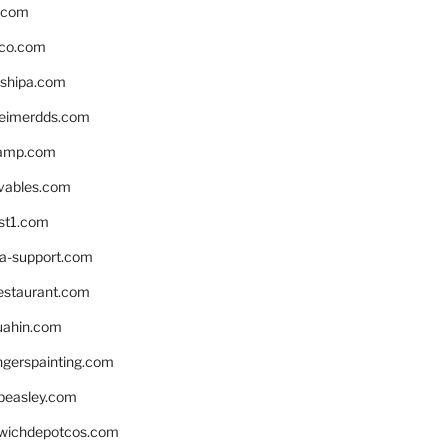
s.com
ico.com
shipa.com
eimerdds.com
camp.com
ivables.com
st1.com
la-support.com
estaurant.com
uahin.com
erspainting.com
beasley.com
wichdepotcos.com