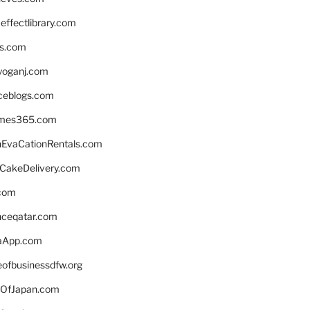
ffectlibrary.com
ns.com
yoganj.com
rceblogs.com
ames365.com
EvaCationRentals.com
rCakeDelivery.com
.com
enceqatar.com
aApp.com
eofbusinessdfw.org
OfJapan.com