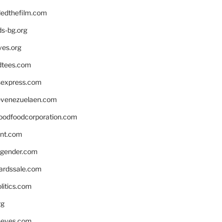
edthefilm.com
ds-bg.org
ves.org
tees.com
rsexpress.com
venezuelaen.com
oodfoodcorporation.com
nnt.com
gender.com
ardssale.com
litics.com
rg
neves.com