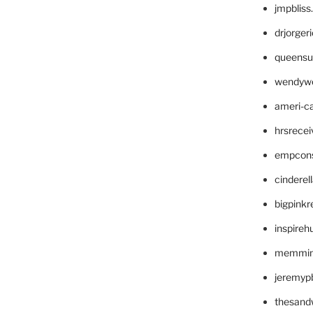
jmpblis
drjorger
queensu
wendyw
ameri-
hrsrece
empcon
cinderel
bigpinkr
inspireh
memming
jeremyp
thesand