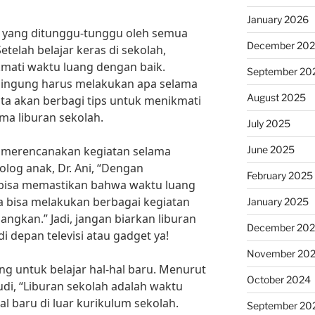
January 2026
u yang ditunggu-tunggu oleh semua
December 20
Setelah belajar keras di sekolah,
mati waktu luang dengan baik.
September 20
bingung harus melakukan apa selama
August 2025
 kita akan berbagi tips untuk menikmati
ma liburan sekolah.
July 2025
June 2025
 merencanakan kegiatan selama
olog anak, Dr. Ani, “Dengan
February 2025
 bisa memastikan bahwa waktu luang
ita bisa melakukan berbagai kegiatan
January 2025
gkan.” Jadi, jangan biarkan liburan
December 20
 depan televisi atau gadget ya!
November 20
g untuk belajar hal-hal baru. Menurut
October 2024
udi, “Liburan sekolah adalah waktu
al baru di luar kurikulum sekolah.
September 20