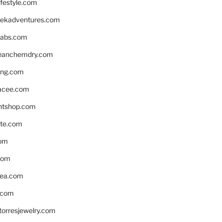
ifestyle.com
eekadventures.com
labs.com
leanchemdry.com
ing.com
acee.com
ntshop.com
te.com
om
com
ea.com
.com
torresjewelry.com