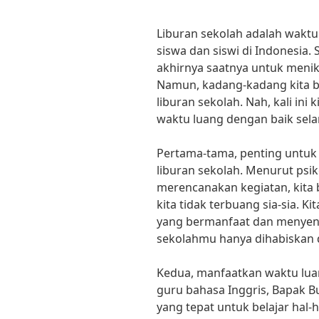
Liburan sekolah adalah wakt
siswa dan siswi di Indonesia. 
akhirnya saatnya untuk menik
Namun, kadang-kadang kita 
liburan sekolah. Nah, kali ini
waktu luang dengan baik sela
Pertama-tama, penting untuk
liburan sekolah. Menurut psik
merencanakan kegiatan, kita
kita tidak terbuang sia-sia. K
yang bermanfaat dan menyenan
sekolahmu hanya dihabiskan di
Kedua, manfaatkan waktu luan
guru bahasa Inggris, Bapak B
yang tepat untuk belajar hal-h