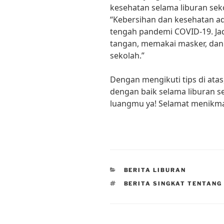
kesehatan selama liburan seko
“Kebersihan dan kesehatan ad
tengah pandemi COVID-19. Jad
tangan, memakai masker, dan 
sekolah.”
Dengan mengikuti tips di atas
dengan baik selama liburan se
luangmu ya! Selamat menikmat
CATEGORIES
BERITA LIBURAN
TAGS
BERITA SINGKAT TENTANG