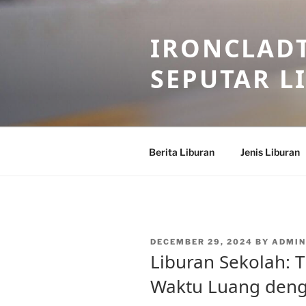
Skip
to
IRONCLADT
content
SEPUTAR L
Berita Liburan
Jenis Liburan
POSTED
DECEMBER 29, 2024
BY
ADMIN
ON
Liburan Sekolah: 
Waktu Luang deng