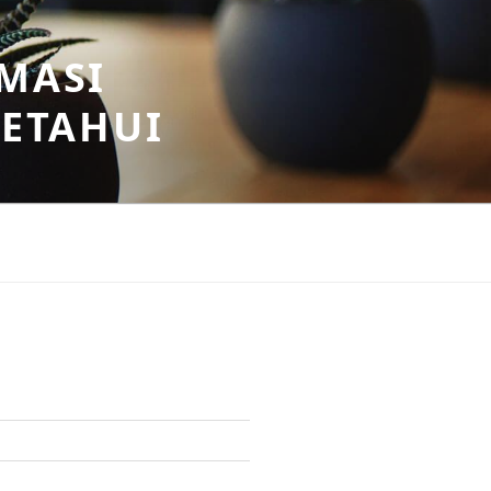
MASI
KETAHUI