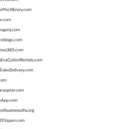
ffectlibrary.com
ns.com
yoganj.com
rceblogs.com
ames365.com
EvaCationRentals.com
rCakeDelivery.com
.com
enceqatar.com
aApp.com
eofbusinessdfw.org
OfJapan.com