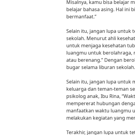
Misalnya, kamu bisa belajar
belajar bahasa asing. Hal ini
bermanfaat.”
Selain itu, jangan lupa untuk
sekolah. Menurut ahli kesehata
untuk menjaga kesehatan tubu
luangmu untuk berolahraga, 
atau berenang.” Dengan berol
bugar selama liburan sekolah
Selain itu, jangan lupa untu
keluarga dan teman-teman se
psikolog anak, Ibu Rina, “Wa
mempererat hubungan dengan
manfaatkan waktu luangmu u
melakukan kegiatan yang me
Terakhir, jangan lupa untuk 