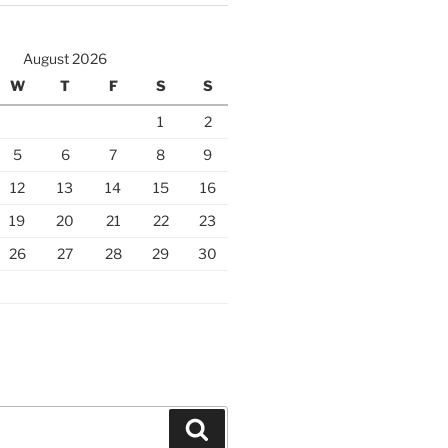
August 2026
W
T
F
S
S
1
2
5
6
7
8
9
12
13
14
15
16
19
20
21
22
23
26
27
28
29
30
Search