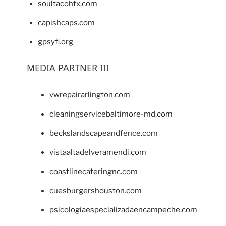
soultacohtx.com
capishcaps.com
gpsyfl.org
MEDIA PARTNER III
vwrepairarlington.com
cleaningservicebaltimore-md.com
beckslandscapeandfence.com
vistaaltadelveramendi.com
coastlinecateringnc.com
cuesburgershouston.com
psicologiaespecializadaencampeche.com