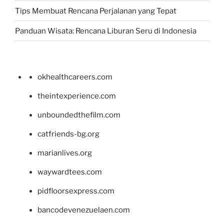
Tips Membuat Rencana Perjalanan yang Tepat
Panduan Wisata: Rencana Liburan Seru di Indonesia
okhealthcareers.com
theintexperience.com
unboundedthefilm.com
catfriends-bg.org
marianlives.org
waywardtees.com
pidfloorsexpress.com
bancodevenezuelaen.com