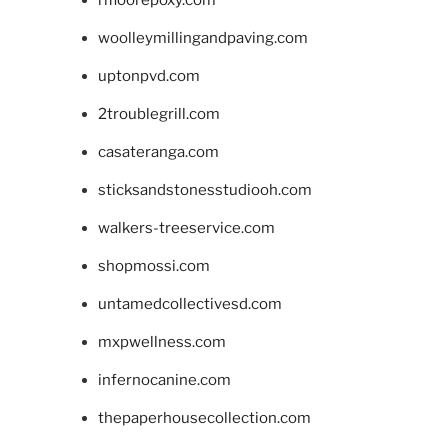
woolleymillingandpaving.com
uptonpvd.com
2troublegrill.com
casateranga.com
sticksandstonesstudiooh.com
walkers-treeservice.com
shopmossi.com
untamedcollectivesd.com
mxpwellness.com
infernocanine.com
thepaperhousecollection.com