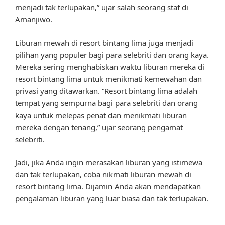
menjadi tak terlupakan,” ujar salah seorang staf di
Amanjiwo.
Liburan mewah di resort bintang lima juga menjadi
pilihan yang populer bagi para selebriti dan orang kaya.
Mereka sering menghabiskan waktu liburan mereka di
resort bintang lima untuk menikmati kemewahan dan
privasi yang ditawarkan. “Resort bintang lima adalah
tempat yang sempurna bagi para selebriti dan orang
kaya untuk melepas penat dan menikmati liburan
mereka dengan tenang,” ujar seorang pengamat
selebriti.
Jadi, jika Anda ingin merasakan liburan yang istimewa
dan tak terlupakan, coba nikmati liburan mewah di
resort bintang lima. Dijamin Anda akan mendapatkan
pengalaman liburan yang luar biasa dan tak terlupakan.