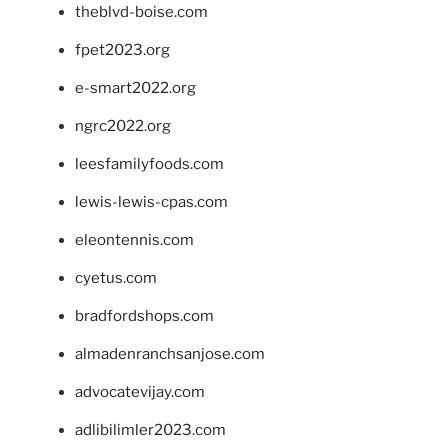
theblvd-boise.com
fpet2023.org
e-smart2022.org
ngrc2022.org
leesfamilyfoods.com
lewis-lewis-cpas.com
eleontennis.com
cyetus.com
bradfordshops.com
almadenranchsanjose.com
advocatevijay.com
adlibilimler2023.com