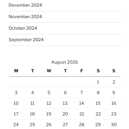
December 2024
November 2024
October 2024
September 2024
August 2026
M
T
W
T
F
S
S
1
2
3
4
5
6
7
8
9
10
11
12
13
14
15
16
17
18
19
20
21
22
23
24
25
26
27
28
29
30