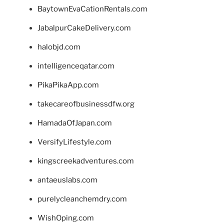
BaytownEvaCationRentals.com
JabalpurCakeDelivery.com
halobjd.com
intelligenceqatar.com
PikaPikaApp.com
takecareofbusinessdfw.org
HamadaOfJapan.com
VersifyLifestyle.com
kingscreekadventures.com
antaeuslabs.com
purelycleanchemdry.com
WishOping.com