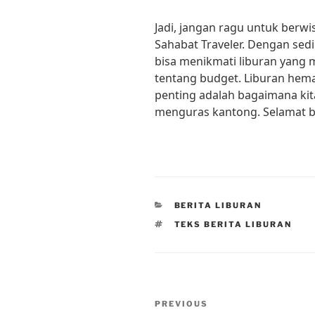
Jadi, jangan ragu untuk berw
Sahabat Traveler. Dengan sedi
bisa menikmati liburan yang
tentang budget. Liburan hema
penting adalah bagaimana kit
menguras kantong. Selamat be
CATEGORIES
BERITA LIBURAN
TAGS
TEKS BERITA LIBURAN
Post
Previous
PREVIOUS