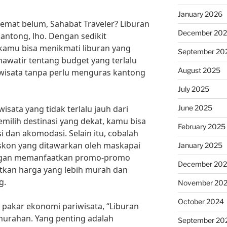
January 2026
emat belum, Sahabat Traveler? Liburan
December 20
antong, lho. Dengan sedikit
 kamu bisa menikmati liburan yang
September 20
awatir tentang budget yang terlalu
August 2025
erwisata tanpa perlu menguras kantong
July 2025
June 2025
wisata yang tidak terlalu jauh dari
ilih destinasi yang dekat, kamu bisa
February 2025
 dan akomodasi. Selain itu, cobalah
skon yang ditawarkan oleh maskapai
January 2025
engan memanfaatkan promo-promo
December 20
tkan harga yang lebih murah dan
g.
November 20
October 2024
pakar ekonomi pariwisata, “Liburan
murahan. Yang penting adalah
September 20