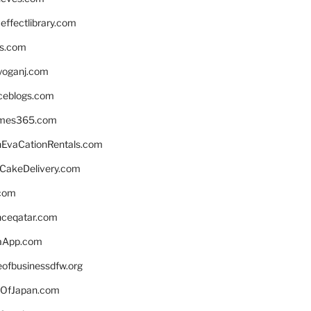
ffectlibrary.com
ns.com
yoganj.com
rceblogs.com
ames365.com
EvaCationRentals.com
rCakeDelivery.com
.com
enceqatar.com
aApp.com
eofbusinessdfw.org
OfJapan.com