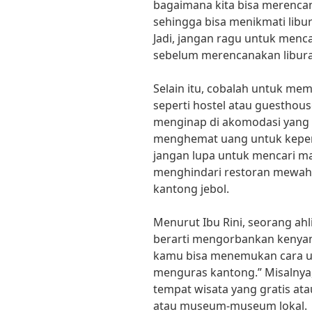
bagaimana kita bisa merencan
sehingga bisa menikmati libu
Jadi, jangan ragu untuk menca
sebelum merencanakan libur
Selain itu, cobalah untuk mem
seperti hostel atau guesthou
menginap di akomodasi yang 
menghemat uang untuk keperlua
jangan lupa untuk mencari m
menghindari restoran mewah
kantong jebol.
Menurut Ibu Rini, seorang ahl
berarti mengorbankan kenyama
kamu bisa menemukan cara un
menguras kantong.” Misalnya
tempat wisata yang gratis ata
atau museum-museum lokal.