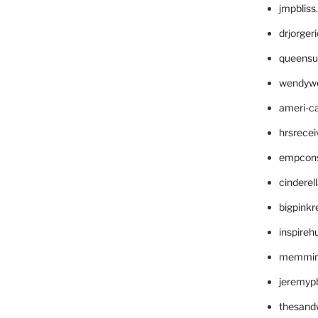
jmpblis
drjorger
queensu
wendyw
ameri-
hrsrece
empcon
cinderel
bigpinkr
inspireh
memming
jeremyp
thesand