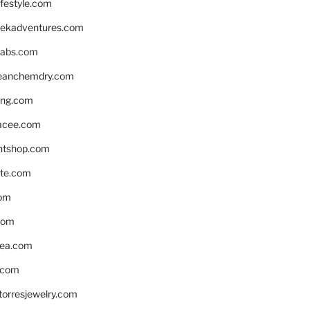
ifestyle.com
eekadventures.com
labs.com
leanchemdry.com
ing.com
acee.com
ntshop.com
te.com
om
com
ea.com
.com
torresjewelry.com