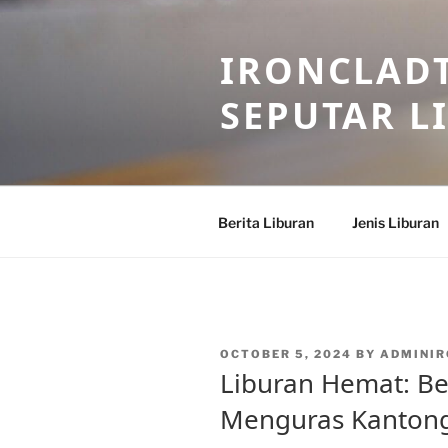
Skip
to
IRONCLADT
content
SEPUTAR L
Berita Liburan
Jenis Liburan
POSTED
OCTOBER 5, 2024
BY
ADMINIR
ON
Liburan Hemat: Be
Menguras Kanton