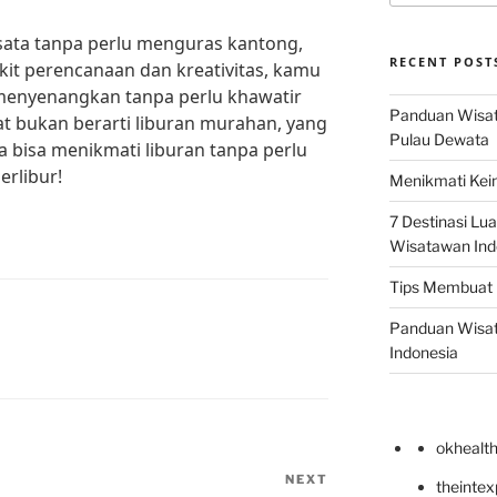
isata tanpa perlu menguras kantong,
RECENT POST
kit perencanaan dan kreativitas, kamu
 menyenangkan tanpa perlu khawatir
Panduan Wisata
t bukan berarti liburan murahan, yang
Pulau Dewata
a bisa menikmati liburan tanpa perlu
rlibur!
Menikmati Kein
7 Destinasi Lua
Wisatawan Ind
Tips Membuat 
Panduan Wisata
Indonesia
okhealt
NEXT
Next
theinte