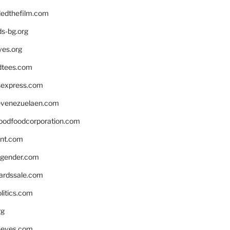
edthefilm.com
ds-bg.org
ves.org
tees.com
rsexpress.com
venezuelaen.com
oodfoodcorporation.com
nnt.com
gender.com
ardssale.com
litics.com
rg
neves.com