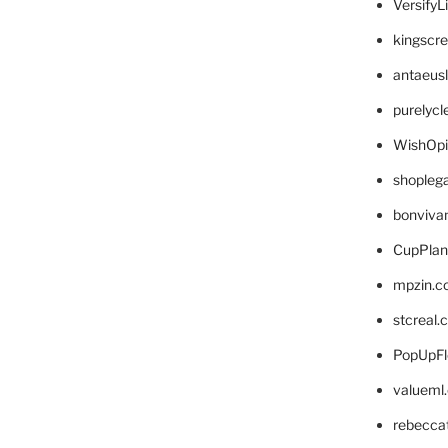
VersifyL
kingscr
antaeus
purelyc
WishOp
shopleg
bonviva
CupPlan
mpzin.c
stcreal.
PopUpFl
valueml
rebecca