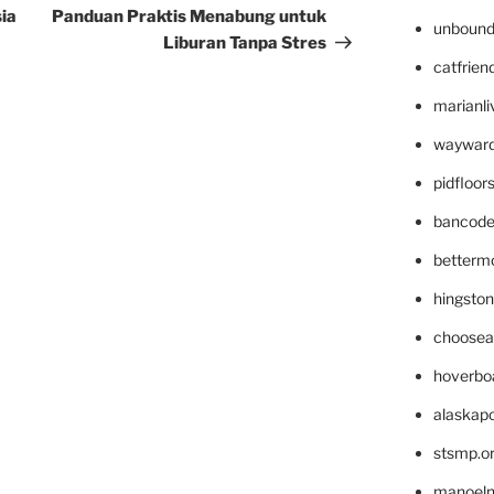
Post
sia
Panduan Praktis Menabung untuk
unbound
Liburan Tanpa Stres
catfrien
marianli
wayward
pidfloo
bancode
betterm
hingsto
choosea
hoverbo
alaskapo
stsmp.o
manoel