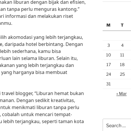
akan liburan dengan bijak dan efisien,
ran tanpa perlu menguras kantong.”
ri informasi dan melakukan riset
anmu.
M
T
ilih akomodasi yang lebih terjangkau,
se, daripada hotel berbintang. Dengan
3
4
lebih sederhana, kamu bisa
10
11
n lain selama liburan. Selain itu,
17
18
akanan yang lebih terjangkau dan
 yang harganya bisa membuat
24
25
31
i travel blogger, “Liburan hemat bukan
« Mar
nan. Dengan sedikit kreativitas,
tuk menikmati liburan tanpa perlu
, cobalah untuk mencari tempat-
u lebih terjangkau, seperti taman kota
Search
for: