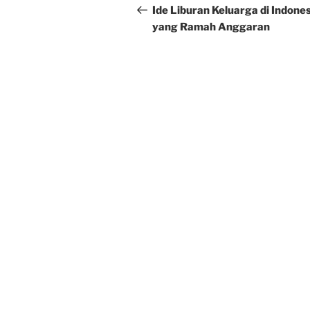
navigation
Post
Ide Liburan Keluarga di Indone
yang Ramah Anggaran