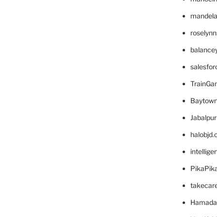
mandelae
roselyn
balance
salesfo
TrainG
Baytown
Jabalpu
halobjd
intellig
PikaPik
takecar
Hamada