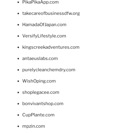
PikaPikaApp.com
takecareofbusinessdfw.org
HamadaOfJapan.com
VersifyLifestyle.com
kingscreekadventures.com
antaeuslabs.com
purelycleanchemdry.com
WishOping.com
shoplegacee.com
bonvivantshop.com
CupPlante.com
mpzin.com