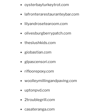
oysterbayturkeytrot.com
lafronterarestauranteybar.com
lilyandrosetearoom.com
olivesburgberrypatch.com
theslushkids.com
giobastian.com
glpascensori.com
rifloorepoxy.com
woolleymillingandpaving.com
uptonpvd.com
2troublegrill.com
casateranga.com