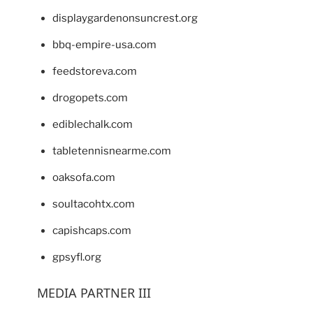
displaygardenonsuncrest.org
bbq-empire-usa.com
feedstoreva.com
drogopets.com
ediblechalk.com
tabletennisnearme.com
oaksofa.com
soultacohtx.com
capishcaps.com
gpsyfl.org
MEDIA PARTNER III