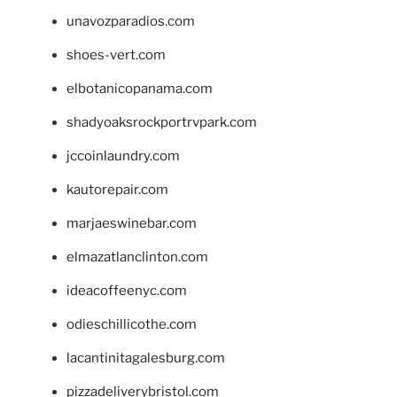
unavozparadios.com
shoes-vert.com
elbotanicopanama.com
shadyoaksrockportrvpark.com
jccoinlaundry.com
kautorepair.com
marjaeswinebar.com
elmazatlanclinton.com
ideacoffeenyc.com
odieschillicothe.com
lacantinitagalesburg.com
pizzadeliverybristol.com