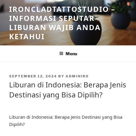
Skip
IRONCLADTATTOSTUDIO –
to
INFORMASI SEPUTAR
content
LIBURAN WAJIB ANDA
KETAHUI
Menu
POSTED
SEPTEMBER 12, 2024
BY
ADMINIRO
ON
Liburan di Indonesia: Berapa Jenis
Destinasi yang Bisa Dipilih?
Liburan di Indonesia: Berapa Jenis Destinasi yang Bisa
Dipilih?