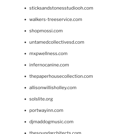
sticksandstonesstudiooh.com
walkers-treeservice.com
shopmossi.com
untamedcollectivesd.com
mxpwellness.com
infernocanine.com
thepaperhousecollection.com
allisonwillisholley.com
solslite.org
portwayinn.com
djmaddogmusic.com
thesoundarchitects.com