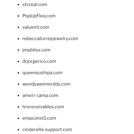
stcreal.com
PopUpFlea.com
valueml.com
rebeccatorresjewelry.com
jmpbliss.com
drjorgerico.com
queensushipa.com
wendyweimerdds.com
ameri-camp.com
hrsreceivables.com
empconst1.com
cinderella-support.com