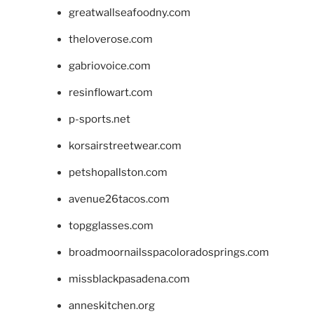
greatwallseafoodny.com
theloverose.com
gabriovoice.com
resinflowart.com
p-sports.net
korsairstreetwear.com
petshopallston.com
avenue26tacos.com
topgglasses.com
broadmoornailsspacoloradosprings.com
missblackpasadena.com
anneskitchen.org