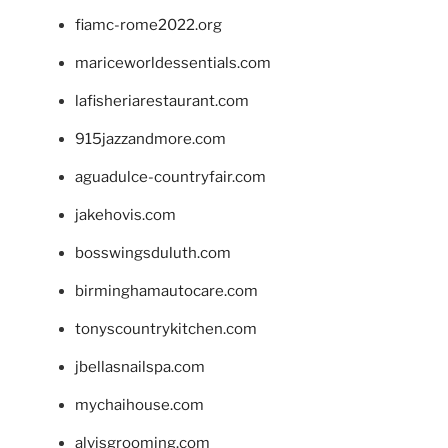
fiamc-rome2022.org
mariceworldessentials.com
lafisheriarestaurant.com
915jazzandmore.com
aguadulce-countryfair.com
jakehovis.com
bosswingsduluth.com
birminghamautocare.com
tonyscountrykitchen.com
jbellasnailspa.com
mychaihouse.com
alvisgrooming.com