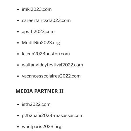
imkl2023.com
careerfaircsd2023.com
apsth2023.com
MedItRio2023.org
lcicon2023boston.com
waitangidayfestival2022.com
vacancesscolaires2022.com
MEDIA PARTNER II
isth2022.com
p2b2pabi2023-makassar.com
wocfparis2023.org