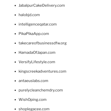
JabalpurCakeDelivery.com
halobjd.com
intelligenceqatar.com
PikaPikaApp.com
takecareofbusinessdfw.org
HamadaOfJapan.com
VersifyLifestyle.com
kingscreekadventures.com
antaeuslabs.com
purelycleanchemdry.com
WishOping.com
shoplegacee.com