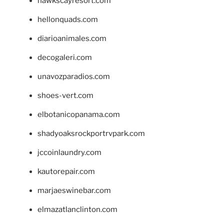
hawkscayresort.com
hellonquads.com
diarioanimales.com
decogaleri.com
unavozparadios.com
shoes-vert.com
elbotanicopanama.com
shadyoaksrockportrvpark.com
jccoinlaundry.com
kautorepair.com
marjaeswinebar.com
elmazatlanclinton.com