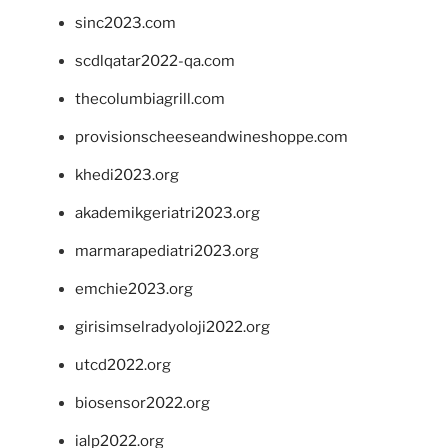
sinc2023.com
scdlqatar2022-qa.com
thecolumbiagrill.com
provisionscheeseandwineshoppe.com
khedi2023.org
akademikgeriatri2023.org
marmarapediatri2023.org
emchie2023.org
girisimselradyoloji2022.org
utcd2022.org
biosensor2022.org
ialp2022.org