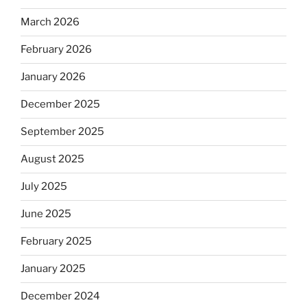
March 2026
February 2026
January 2026
December 2025
September 2025
August 2025
July 2025
June 2025
February 2025
January 2025
December 2024