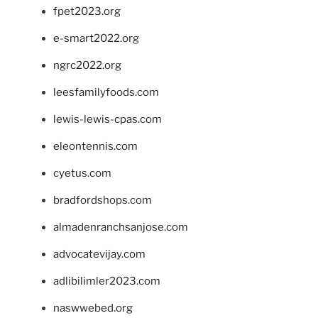
fpet2023.org
e-smart2022.org
ngrc2022.org
leesfamilyfoods.com
lewis-lewis-cpas.com
eleontennis.com
cyetus.com
bradfordshops.com
almadenranchsanjose.com
advocatevijay.com
adlibilimler2023.com
naswwebed.org