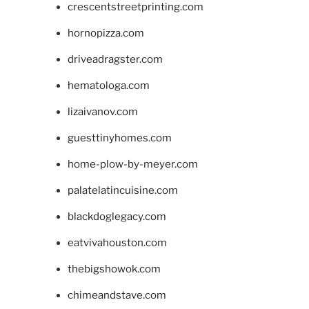
crescentstreetprinting.com
hornopizza.com
driveadragster.com
hematologa.com
lizaivanov.com
guesttinyhomes.com
home-plow-by-meyer.com
palatelatincuisine.com
blackdoglegacy.com
eatvivahouston.com
thebigshowok.com
chimeandstave.com