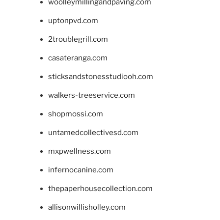
woolleymillingandpaving.com
uptonpvd.com
2troublegrill.com
casateranga.com
sticksandstonesstudiooh.com
walkers-treeservice.com
shopmossi.com
untamedcollectivesd.com
mxpwellness.com
infernocanine.com
thepaperhousecollection.com
allisonwillisholley.com