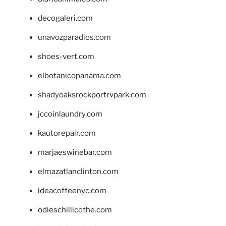
decogaleri.com
unavozparadios.com
shoes-vert.com
elbotanicopanama.com
shadyoaksrockportrvpark.com
jccoinlaundry.com
kautorepair.com
marjaeswinebar.com
elmazatlanclinton.com
ideacoffeenyc.com
odieschillicothe.com