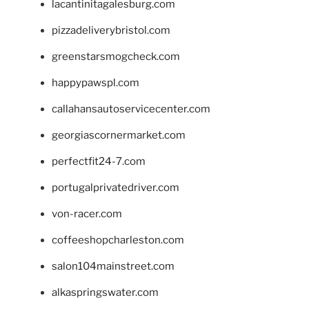
lacantinitagalesburg.com
pizzadeliverybristol.com
greenstarsmogcheck.com
happypawspl.com
callahansautoservicecenter.com
georgiascornermarket.com
perfectfit24-7.com
portugalprivatedriver.com
von-racer.com
coffeeshopcharleston.com
salon104mainstreet.com
alkaspringswater.com