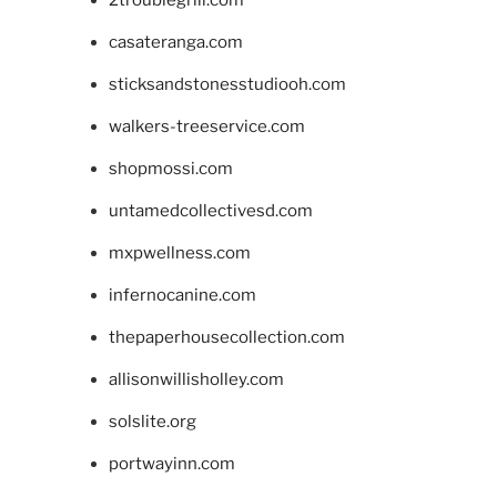
2troublegrill.com
casateranga.com
sticksandstonesstudiooh.com
walkers-treeservice.com
shopmossi.com
untamedcollectivesd.com
mxpwellness.com
infernocanine.com
thepaperhousecollection.com
allisonwillisholley.com
solslite.org
portwayinn.com