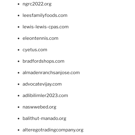
ngrc2022.org
leesfamilyfoods.com
lewis-lewis-cpas.com
eleontennis.com
cyetus.com
bradfordshops.com
almadenranchsanjose.com
advocatevijay.com
adlibilimler2023.com
naswwebed.org
balithut-manado.org
alteregotradingcompany.org