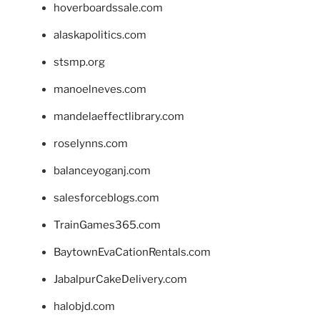
hoverboardssale.com
alaskapolitics.com
stsmp.org
manoelneves.com
mandelaeffectlibrary.com
roselynns.com
balanceyoganj.com
salesforceblogs.com
TrainGames365.com
BaytownEvaCationRentals.com
JabalpurCakeDelivery.com
halobjd.com