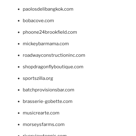
paolosdelibangkok.com
bobacove.com
phoone24brookfield.com
mickeybarmama.com
roadwayconstructioninc.com
shopdragonflyboutique.com
sportszilla.org
batchprovisionsbar.com
brasserie-gobette.com
musicrearte.com
morseysfarms.com
riverviewtennis.com