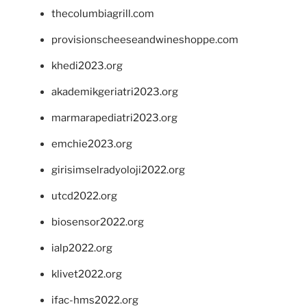
thecolumbiagrill.com
provisionscheeseandwineshoppe.com
khedi2023.org
akademikgeriatri2023.org
marmarapediatri2023.org
emchie2023.org
girisimselradyoloji2022.org
utcd2022.org
biosensor2022.org
ialp2022.org
klivet2022.org
ifac-hms2022.org