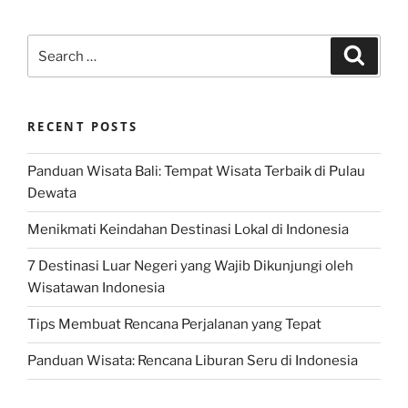
Search
Search
for:
RECENT POSTS
Panduan Wisata Bali: Tempat Wisata Terbaik di Pulau
Dewata
Menikmati Keindahan Destinasi Lokal di Indonesia
7 Destinasi Luar Negeri yang Wajib Dikunjungi oleh
Wisatawan Indonesia
Tips Membuat Rencana Perjalanan yang Tepat
Panduan Wisata: Rencana Liburan Seru di Indonesia