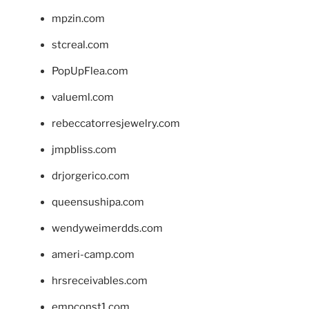
mpzin.com
stcreal.com
PopUpFlea.com
valueml.com
rebeccatorresjewelry.com
jmpbliss.com
drjorgerico.com
queensushipa.com
wendyweimerdds.com
ameri-camp.com
hrsreceivables.com
empconst1.com