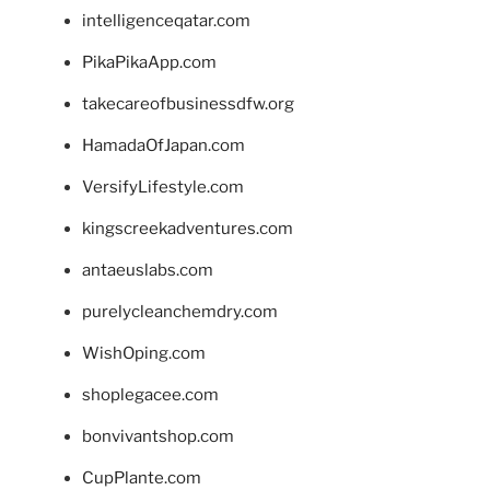
intelligenceqatar.com
PikaPikaApp.com
takecareofbusinessdfw.org
HamadaOfJapan.com
VersifyLifestyle.com
kingscreekadventures.com
antaeuslabs.com
purelycleanchemdry.com
WishOping.com
shoplegacee.com
bonvivantshop.com
CupPlante.com