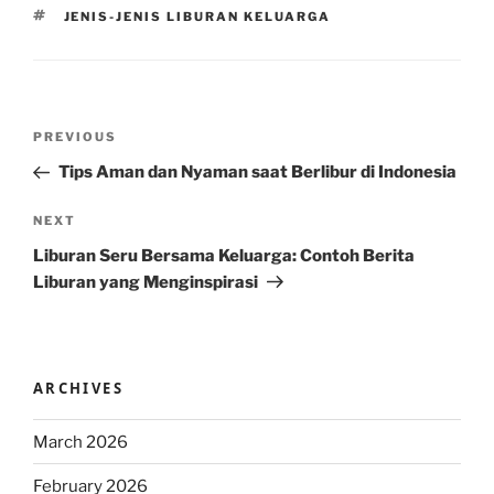
TAGS
JENIS-JENIS LIBURAN KELUARGA
Post
Previous
PREVIOUS
navigation
Post
Tips Aman dan Nyaman saat Berlibur di Indonesia
Next
NEXT
Post
Liburan Seru Bersama Keluarga: Contoh Berita
Liburan yang Menginspirasi
ARCHIVES
March 2026
February 2026