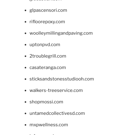
glpascensori.com
rifloorepoxy.com
woolleymillingandpaving.com
uptonpvd.com
2troublegrill.com
casateranga.com
sticksandstonesstudiooh.com
walkers-treeservice.com
shopmossi.com
untamedcollectivesd.com
mxpwellness.com