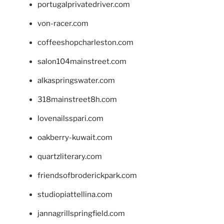
portugalprivatedriver.com
von-racer.com
coffeeshopcharleston.com
salon104mainstreet.com
alkaspringswater.com
318mainstreet8h.com
lovenailsspari.com
oakberry-kuwait.com
quartzliterary.com
friendsofbroderickpark.com
studiopiattellina.com
jannagrillspringfield.com