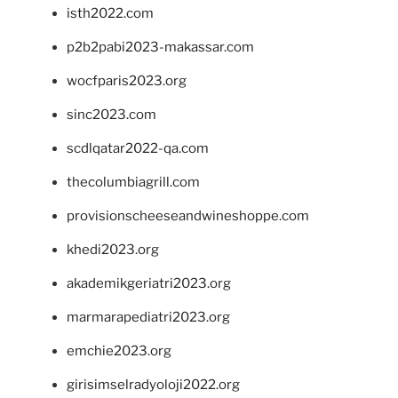
isth2022.com
p2b2pabi2023-makassar.com
wocfparis2023.org
sinc2023.com
scdlqatar2022-qa.com
thecolumbiagrill.com
provisionscheeseandwineshoppe.com
khedi2023.org
akademikgeriatri2023.org
marmarapediatri2023.org
emchie2023.org
girisimselradyoloji2022.org