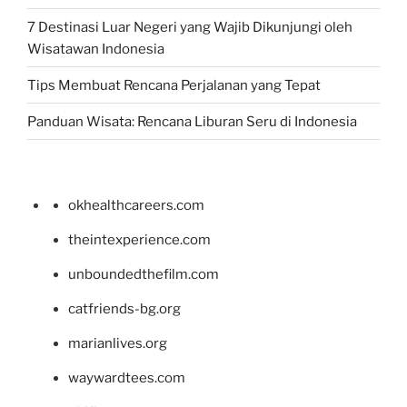
7 Destinasi Luar Negeri yang Wajib Dikunjungi oleh
Wisatawan Indonesia
Tips Membuat Rencana Perjalanan yang Tepat
Panduan Wisata: Rencana Liburan Seru di Indonesia
okhealthcareers.com
theintexperience.com
unboundedthefilm.com
catfriends-bg.org
marianlives.org
waywardtees.com