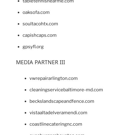
tabletennisnearme.com
oaksofa.com
soultacohtx.com
capishcaps.com
gpsyfl.org
MEDIA PARTNER III
vwrepairarlington.com
cleaningservicebaltimore-md.com
beckslandscapeandfence.com
vistaaltadelveramendi.com
coastlinecateringnc.com