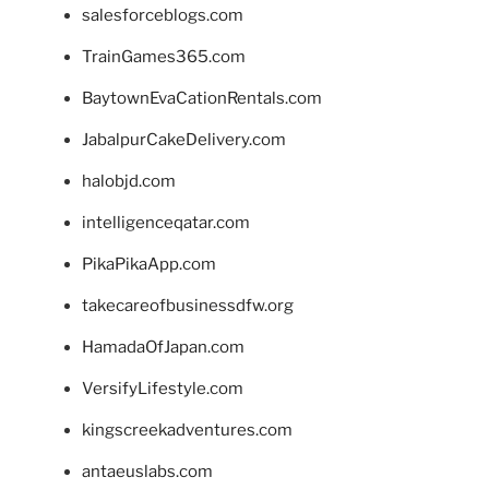
salesforceblogs.com
TrainGames365.com
BaytownEvaCationRentals.com
JabalpurCakeDelivery.com
halobjd.com
intelligenceqatar.com
PikaPikaApp.com
takecareofbusinessdfw.org
HamadaOfJapan.com
VersifyLifestyle.com
kingscreekadventures.com
antaeuslabs.com