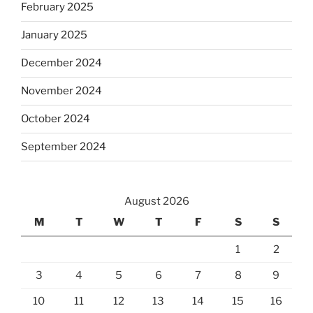
February 2025
January 2025
December 2024
November 2024
October 2024
September 2024
August 2026
M
T
W
T
F
S
S
1
2
3
4
5
6
7
8
9
10
11
12
13
14
15
16