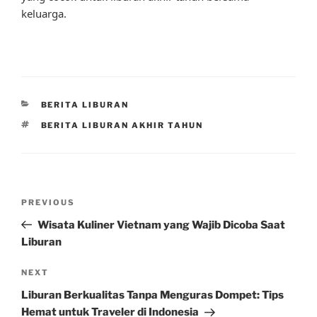
keluarga.
CATEGORIES
BERITA LIBURAN
TAGS
BERITA LIBURAN AKHIR TAHUN
Post
Previous
PREVIOUS
navigation
Post
Wisata Kuliner Vietnam yang Wajib Dicoba Saat
Liburan
Next
NEXT
Post
Liburan Berkualitas Tanpa Menguras Dompet: Tips
Hemat untuk Traveler di Indonesia