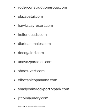
roderconstructiongroup.com
plazabatai.com
hawkscayresort.com
hellonquads.com
diarioanimales.com
decogaleri.com
unavozparadios.com
shoes-vert.com
elbotanicopanama.com
shadyoaksrockportrvpark.com
jccoinlaundry.com