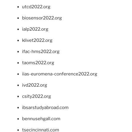
utcd2022.org
biosensor2022.org
ialp2022.org
klivet2022.org
ifac-hms2022.org
taoms2022.org
iias-euromena-conference2022.org
ivd2022.org
csity2022.org
ibsarstudyabroad.com
bennusehgall.com
tsecincinnati.com