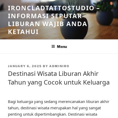
Skip
IRONCLADTATTOSTUDIO –
to
INFORMASI SEPUTAR
content
LIBURAN WAJIB ANDA
KETAHUI
Menu
POSTED
JANUARY 6, 2025
BY
ADMINIRO
ON
Destinasi Wisata Liburan Akhir
Tahun yang Cocok untuk Keluarga
Bagi keluarga yang sedang merencanakan liburan akhir
tahun, destinasi wisata merupakan hal yang sangat
penting untuk dipertimbangkan. Destinasi wisata