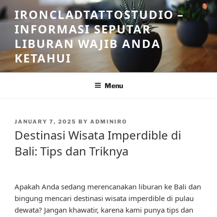
Skip
IRONCLADTATTOSTUDIO –
to
INFORMASI SEPUTAR
content
LIBURAN WAJIB ANDA
KETAHUI
Menu
POSTED
JANUARY 7, 2025
BY
ADMINIRO
ON
Destinasi Wisata Imperdible di
Bali: Tips dan Triknya
Apakah Anda sedang merencanakan liburan ke Bali dan
bingung mencari destinasi wisata imperdible di pulau
dewata? Jangan khawatir, karena kami punya tips dan