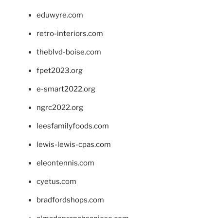
eduwyre.com
retro-interiors.com
theblvd-boise.com
fpet2023.org
e-smart2022.org
ngrc2022.org
leesfamilyfoods.com
lewis-lewis-cpas.com
eleontennis.com
cyetus.com
bradfordshops.com