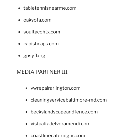
tabletennisnearme.com
oaksofa.com
soultacohtx.com
capishcaps.com
gpsyfl.org
MEDIA PARTNER III
vwrepairarlington.com
cleaningservicebaltimore-md.com
beckslandscapeandfence.com
vistaaltadelveramendi.com
coastlinecateringnc.com