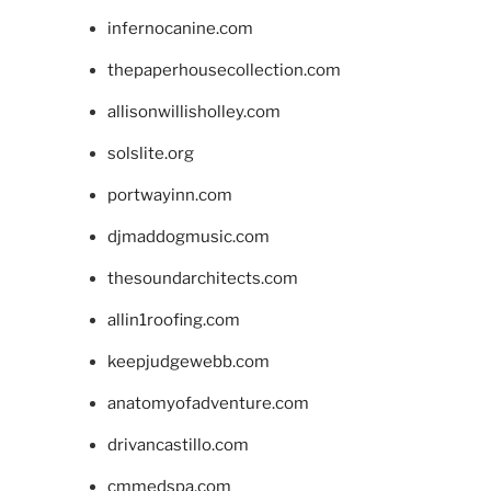
infernocanine.com
thepaperhousecollection.com
allisonwillisholley.com
solslite.org
portwayinn.com
djmaddogmusic.com
thesoundarchitects.com
allin1roofing.com
keepjudgewebb.com
anatomyofadventure.com
drivancastillo.com
cmmedspa.com