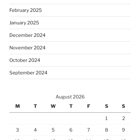
February 2025
January 2025
December 2024
November 2024
October 2024
September 2024
August 2026
M
T
W
T
F
S
S
1
2
3
4
5
6
7
8
9