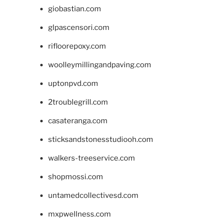
giobastian.com
glpascensori.com
rifloorepoxy.com
woolleymillingandpaving.com
uptonpvd.com
2troublegrill.com
casateranga.com
sticksandstonesstudiooh.com
walkers-treeservice.com
shopmossi.com
untamedcollectivesd.com
mxpwellness.com