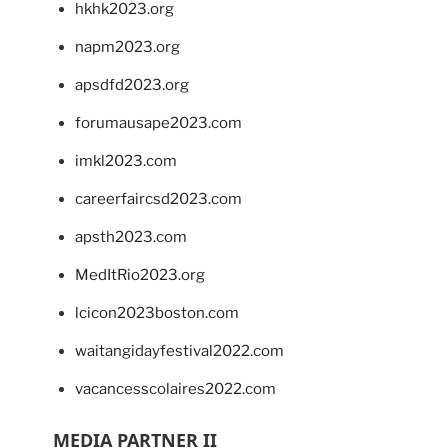
hkhk2023.org
napm2023.org
apsdfd2023.org
forumausape2023.com
imkl2023.com
careerfaircsd2023.com
apsth2023.com
MedItRio2023.org
lcicon2023boston.com
waitangidayfestival2022.com
vacancesscolaires2022.com
MEDIA PARTNER II