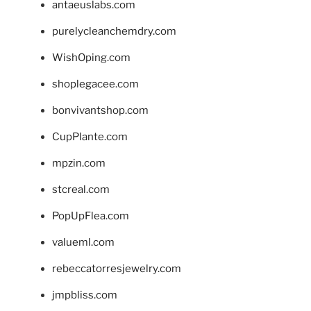
antaeuslabs.com
purelycleanchemdry.com
WishOping.com
shoplegacee.com
bonvivantshop.com
CupPlante.com
mpzin.com
stcreal.com
PopUpFlea.com
valueml.com
rebeccatorresjewelry.com
jmpbliss.com