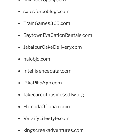
salesforceblogs.com
TrainGames365.com
BaytownEvaCationRentals.com
JabalpurCakeDelivery.com
halobjd.com
intelligenceqatar.com
PikaPikaApp.com
takecareofbusinessdfw.org
HamadaOfJapan.com
VersifyLifestyle.com
kingscreekadventures.com