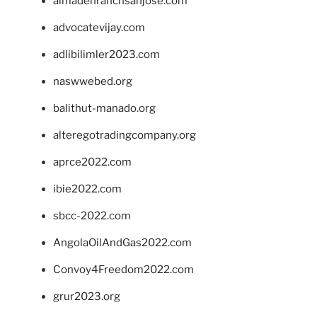
almadenranchsanjose.com
advocatevijay.com
adlibilimler2023.com
naswwebed.org
balithut-manado.org
alteregotradingcompany.org
aprce2022.com
ibie2022.com
sbcc-2022.com
AngolaOilAndGas2022.com
Convoy4Freedom2022.com
grur2023.org