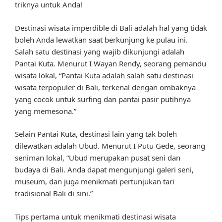
triknya untuk Anda!
Destinasi wisata imperdible di Bali adalah hal yang tidak
boleh Anda lewatkan saat berkunjung ke pulau ini.
Salah satu destinasi yang wajib dikunjungi adalah
Pantai Kuta. Menurut I Wayan Rendy, seorang pemandu
wisata lokal, “Pantai Kuta adalah salah satu destinasi
wisata terpopuler di Bali, terkenal dengan ombaknya
yang cocok untuk surfing dan pantai pasir putihnya
yang memesona.”
Selain Pantai Kuta, destinasi lain yang tak boleh
dilewatkan adalah Ubud. Menurut I Putu Gede, seorang
seniman lokal, “Ubud merupakan pusat seni dan
budaya di Bali. Anda dapat mengunjungi galeri seni,
museum, dan juga menikmati pertunjukan tari
tradisional Bali di sini.”
Tips pertama untuk menikmati destinasi wisata