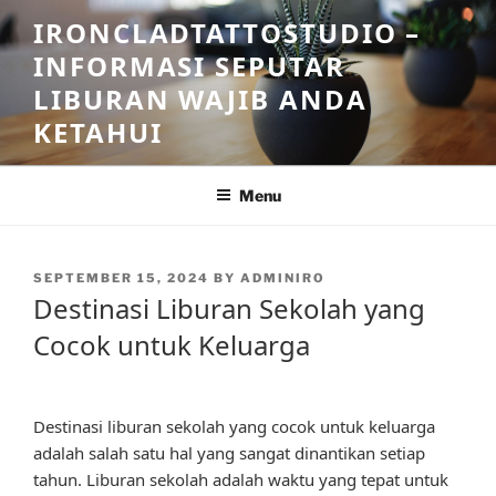
Skip
IRONCLADTATTOSTUDIO –
to
INFORMASI SEPUTAR
content
LIBURAN WAJIB ANDA
KETAHUI
Menu
POSTED
SEPTEMBER 15, 2024
BY
ADMINIRO
ON
Destinasi Liburan Sekolah yang
Cocok untuk Keluarga
Destinasi liburan sekolah yang cocok untuk keluarga
adalah salah satu hal yang sangat dinantikan setiap
tahun. Liburan sekolah adalah waktu yang tepat untuk