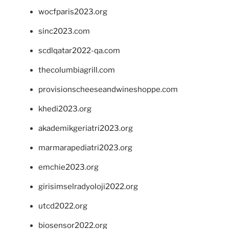
wocfparis2023.org
sinc2023.com
scdlqatar2022-qa.com
thecolumbiagrill.com
provisionscheeseandwineshoppe.com
khedi2023.org
akademikgeriatri2023.org
marmarapediatri2023.org
emchie2023.org
girisimselradyoloji2022.org
utcd2022.org
biosensor2022.org