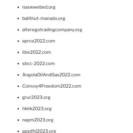
naswwebed.org
balithut-manado.org
alteregotradingcompany.org
aprce2022.com
ibie2022.com
sbcc-2022.com
AngolaOilAndGas2022.com
Convoy4Freedom2022.com
grur2023.org
hkhk2023.org
napm2023.org
apsdfd2023.org