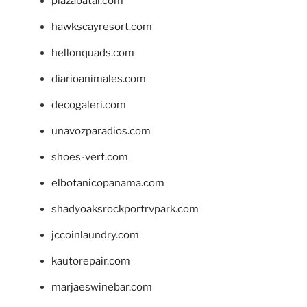
plazabatai.com
hawkscayresort.com
hellonquads.com
diarioanimales.com
decogaleri.com
unavozparadios.com
shoes-vert.com
elbotanicopanama.com
shadyoaksrockportrvpark.com
jccoinlaundry.com
kautorepair.com
marjaeswinebar.com