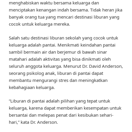
menghabiskan waktu bersama keluarga dan
menciptakan kenangan indah bersama. Tidak heran jika
banyak orang tua yang mencari destinasi liburan yang
cocok untuk keluarga mereka.
Salah satu destinasi liburan sekolah yang cocok untuk
keluarga adalah pantai. Menikmati keindahan pantai
sambil bermain air dan berjemur di bawah sinar
matahari adalah aktivitas yang bisa dinikmati oleh
seluruh anggota keluarga. Menurut Dr. David Anderson,
seorang psikolog anak, liburan di pantai dapat
membantu mengurangi stres dan meningkatkan
kebahagiaan keluarga.
“Liburan di pantai adalah pilihan yang tepat untuk
keluarga, karena dapat memberikan kesempatan untuk
bersantai dan melepas penat dari kesibukan sehari-
hari,” kata Dr. Anderson.