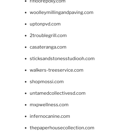
rifloorepoxy.com
woolleymillingandpaving.com
uptonpvd.com
2troublegrill.com
casateranga.com
sticksandstonesstudiooh.com
walkers-treeservice.com
shopmossi.com
untamedcollectivesd.com
mxpwellness.com
infernocanine.com
thepaperhousecollection.com