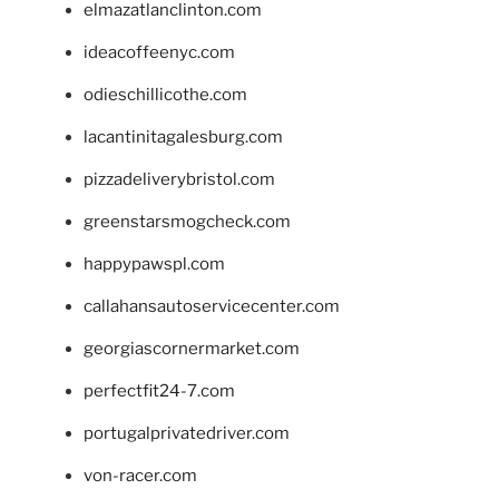
elmazatlanclinton.com
ideacoffeenyc.com
odieschillicothe.com
lacantinitagalesburg.com
pizzadeliverybristol.com
greenstarsmogcheck.com
happypawspl.com
callahansautoservicecenter.com
georgiascornermarket.com
perfectfit24-7.com
portugalprivatedriver.com
von-racer.com