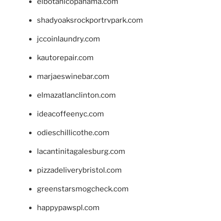
elbotanicopanama.com
shadyoaksrockportrvpark.com
jccoinlaundry.com
kautorepair.com
marjaeswinebar.com
elmazatlanclinton.com
ideacoffeenyc.com
odieschillicothe.com
lacantinitagalesburg.com
pizzadeliverybristol.com
greenstarsmogcheck.com
happypawspl.com