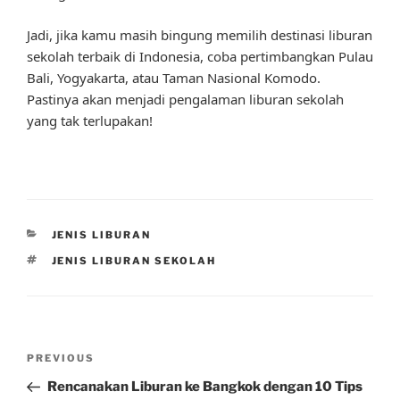
Jadi, jika kamu masih bingung memilih destinasi liburan
sekolah terbaik di Indonesia, coba pertimbangkan Pulau
Bali, Yogyakarta, atau Taman Nasional Komodo.
Pastinya akan menjadi pengalaman liburan sekolah
yang tak terlupakan!
CATEGORIES
JENIS LIBURAN
TAGS
JENIS LIBURAN SEKOLAH
Post
Previous
PREVIOUS
navigation
Post
Rencanakan Liburan ke Bangkok dengan 10 Tips