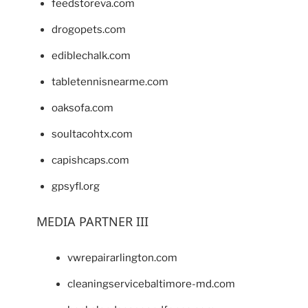
feedstoreva.com
drogopets.com
ediblechalk.com
tabletennisnearme.com
oaksofa.com
soultacohtx.com
capishcaps.com
gpsyfl.org
MEDIA PARTNER III
vwrepairarlington.com
cleaningservicebaltimore-md.com