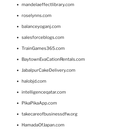
mandelaeffectlibrary.com
roselynns.com
balanceyoganj.com
salesforceblogs.com
TrainGames365.com
BaytownEvaCationRentals.com
JabalpurCakeDelivery.com
halobjd.com
intelligenceqatar.com
PikaPikaApp.com
takecareofbusinessdfw.org
HamadaOfJapan.com