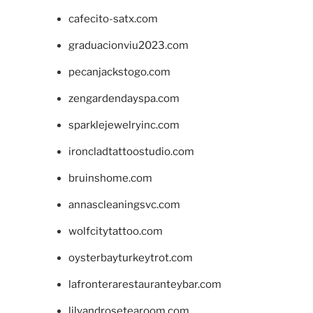
cafecito-satx.com
graduacionviu2023.com
pecanjackstogo.com
zengardendayspa.com
sparklejewelryinc.com
ironcladtattoostudio.com
bruinshome.com
annascleaningsvc.com
wolfcitytattoo.com
oysterbayturkeytrot.com
lafronterarestauranteybar.com
lilyandrosetearoom.com