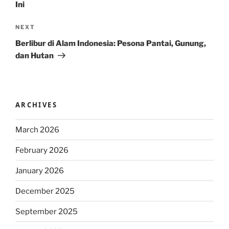
Ini
Next
NEXT
Post
Berlibur di Alam Indonesia: Pesona Pantai, Gunung,
dan Hutan
ARCHIVES
March 2026
February 2026
January 2026
December 2025
September 2025