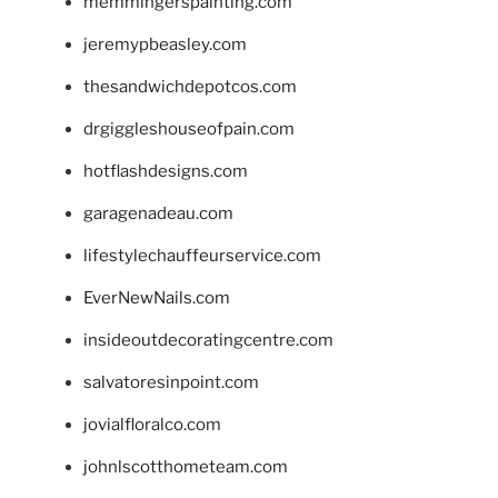
memmingerspainting.com
jeremypbeasley.com
thesandwichdepotcos.com
drgiggleshouseofpain.com
hotflashdesigns.com
garagenadeau.com
lifestylechauffeurservice.com
EverNewNails.com
insideoutdecoratingcentre.com
salvatoresinpoint.com
jovialfloralco.com
johnlscotthometeam.com