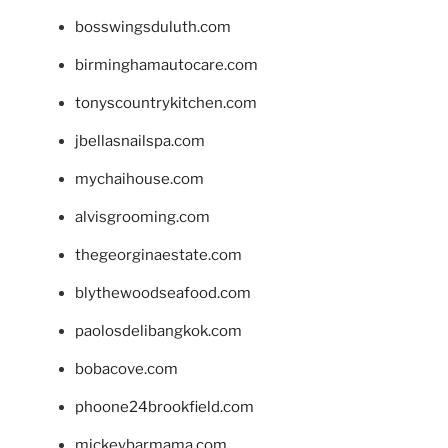
bosswingsduluth.com
birminghamautocare.com
tonyscountrykitchen.com
jbellasnailspa.com
mychaihouse.com
alvisgrooming.com
thegeorginaestate.com
blythewoodseafood.com
paolosdelibangkok.com
bobacove.com
phoone24brookfield.com
mickeybarmama.com