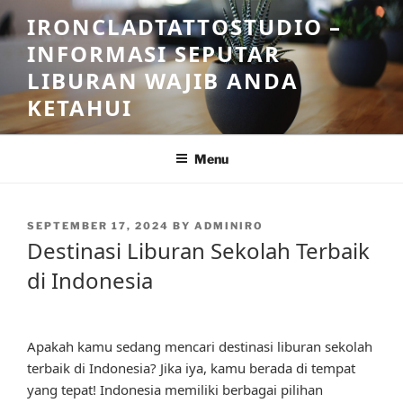
Skip
IRONCLADTATTOSTUDIO –
to
INFORMASI SEPUTAR
content
LIBURAN WAJIB ANDA
KETAHUI
Menu
POSTED
SEPTEMBER 17, 2024
BY
ADMINIRO
ON
Destinasi Liburan Sekolah Terbaik
di Indonesia
Apakah kamu sedang mencari destinasi liburan sekolah
terbaik di Indonesia? Jika iya, kamu berada di tempat
yang tepat! Indonesia memiliki berbagai pilihan