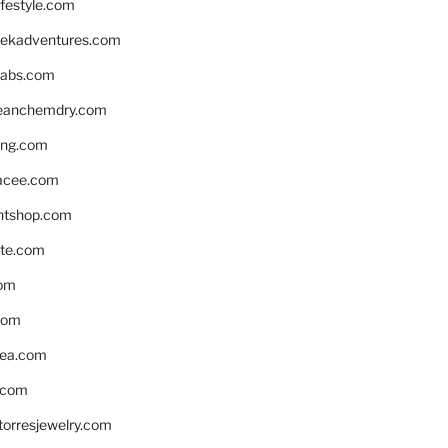
ifestyle.com
eekadventures.com
labs.com
leanchemdry.com
ing.com
acee.com
ntshop.com
te.com
om
com
ea.com
.com
torresjewelry.com