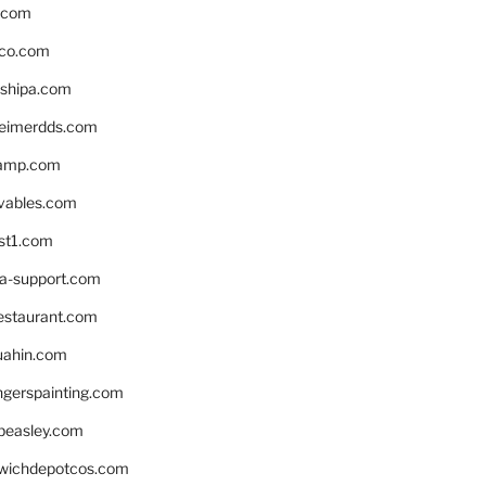
s.com
ico.com
shipa.com
eimerdds.com
camp.com
ivables.com
st1.com
la-support.com
estaurant.com
uahin.com
erspainting.com
beasley.com
wichdepotcos.com