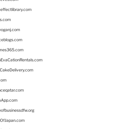
ffectlibrary.com
ns.com
yoganj.com
rceblogs.com
ames365.com
EvaCationRentals.com
rCakeDelivery.com
.com
enceqatar.com
aApp.com
eofbusinessdfw.org
OfJapan.com