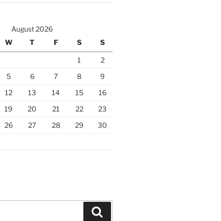
August 2026
W
T
F
S
S
1
2
5
6
7
8
9
12
13
14
15
16
19
20
21
22
23
26
27
28
29
30
Search