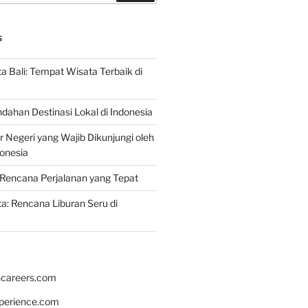
S
 Bali: Tempat Wisata Terbaik di
dahan Destinasi Lokal di Indonesia
r Negeri yang Wajib Dikunjungi oleh
onesia
Rencana Perjalanan yang Tepat
: Rencana Liburan Seru di
hcareers.com
xperience.com