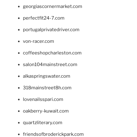
georgiascornermarket.com
perfectfit24-7.com
portugalprivatedriver.com
von-racer.com
coffeeshopcharleston.com
salon104mainstreet.com
alkaspringswater.com
318mainstreet8h.com
lovenailsspari.com
oakberry-kuwait.com
quartzliterary.com
friendsofbroderickpark.com