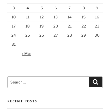
3
4
5
6
7
8
9
10
11
12
13
14
15
16
17
18
19
20
21
22
23
24
25
26
27
28
29
30
31
« Mar
Search
Search
for:
RECENT POSTS