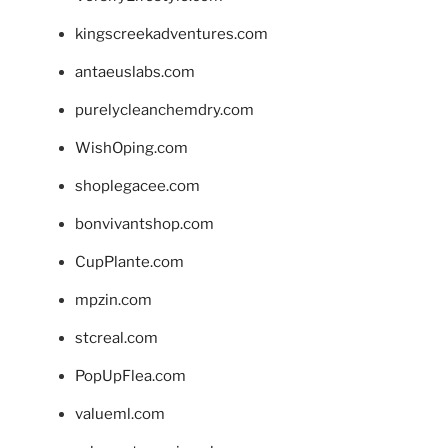
kingscreekadventures.com
antaeuslabs.com
purelycleanchemdry.com
WishOping.com
shoplegacee.com
bonvivantshop.com
CupPlante.com
mpzin.com
stcreal.com
PopUpFlea.com
valueml.com