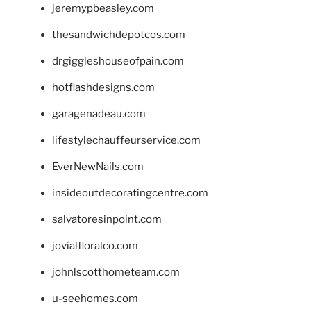
jeremypbeasley.com
thesandwichdepotcos.com
drgiggleshouseofpain.com
hotflashdesigns.com
garagenadeau.com
lifestylechauffeurservice.com
EverNewNails.com
insideoutdecoratingcentre.com
salvatoresinpoint.com
jovialfloralco.com
johnlscotthometeam.com
u-seehomes.com