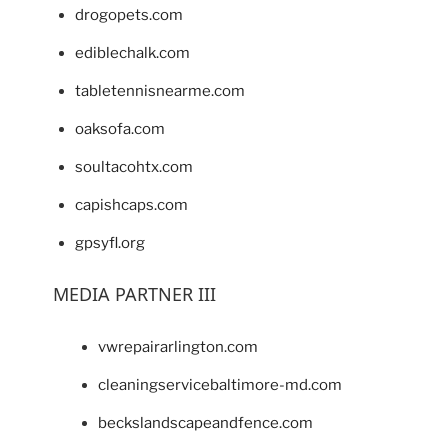
drogopets.com
ediblechalk.com
tabletennisnearme.com
oaksofa.com
soultacohtx.com
capishcaps.com
gpsyfl.org
MEDIA PARTNER III
vwrepairarlington.com
cleaningservicebaltimore-md.com
beckslandscapeandfence.com