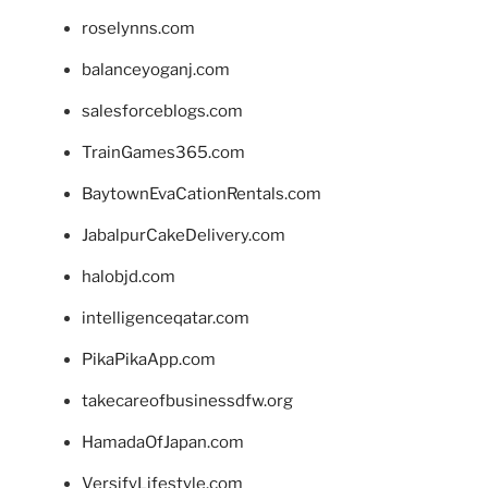
roselynns.com
balanceyoganj.com
salesforceblogs.com
TrainGames365.com
BaytownEvaCationRentals.com
JabalpurCakeDelivery.com
halobjd.com
intelligenceqatar.com
PikaPikaApp.com
takecareofbusinessdfw.org
HamadaOfJapan.com
VersifyLifestyle.com