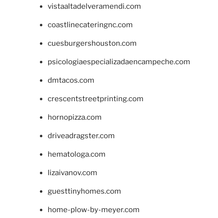
vistaaltadelveramendi.com
coastlinecateringnc.com
cuesburgershouston.com
psicologiaespecializadaencampeche.com
dmtacos.com
crescentstreetprinting.com
hornopizza.com
driveadragster.com
hematologa.com
lizaivanov.com
guesttinyhomes.com
home-plow-by-meyer.com