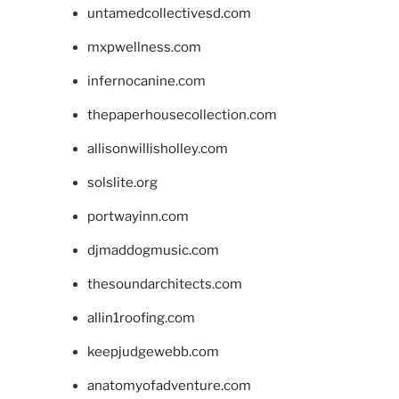
untamedcollectivesd.com
mxpwellness.com
infernocanine.com
thepaperhousecollection.com
allisonwillisholley.com
solslite.org
portwayinn.com
djmaddogmusic.com
thesoundarchitects.com
allin1roofing.com
keepjudgewebb.com
anatomyofadventure.com