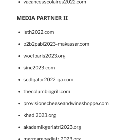
vacancesscolaires2022.com
MEDIA PARTNER II
isth2022.com
p2b2pabi2023-makassar.com
wocfparis2023.org
sinc2023.com
scdlqatar2022-qa.com
thecolumbiagrill.com
provisionscheeseandwineshoppe.com
khedi2023.org
akademikgeriatri2023.org
marmarapediatri2023.org