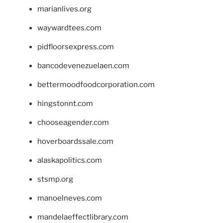
marianlives.org
waywardtees.com
pidfloorsexpress.com
bancodevenezuelaen.com
bettermoodfoodcorporation.com
hingstonnt.com
chooseagender.com
hoverboardssale.com
alaskapolitics.com
stsmp.org
manoelneves.com
mandelaeffectlibrary.com