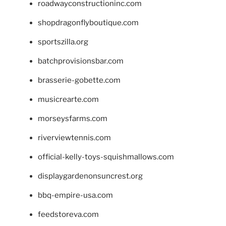
roadwayconstructioninc.com
shopdragonflyboutique.com
sportszilla.org
batchprovisionsbar.com
brasserie-gobette.com
musicrearte.com
morseysfarms.com
riverviewtennis.com
official-kelly-toys-squishmallows.com
displaygardenonsuncrest.org
bbq-empire-usa.com
feedstoreva.com