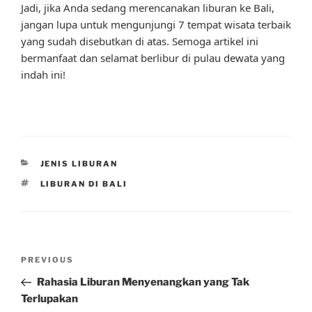
Jadi, jika Anda sedang merencanakan liburan ke Bali,
jangan lupa untuk mengunjungi 7 tempat wisata terbaik
yang sudah disebutkan di atas. Semoga artikel ini
bermanfaat dan selamat berlibur di pulau dewata yang
indah ini!
CATEGORIES
JENIS LIBURAN
TAGS
LIBURAN DI BALI
Post
Previous
PREVIOUS
navigation
Post
Rahasia Liburan Menyenangkan yang Tak
Terlupakan