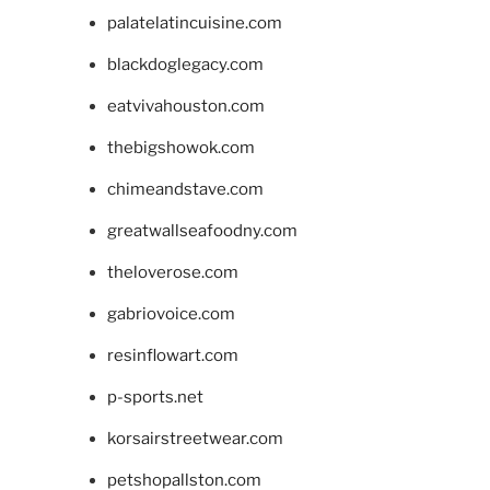
palatelatincuisine.com
blackdoglegacy.com
eatvivahouston.com
thebigshowok.com
chimeandstave.com
greatwallseafoodny.com
theloverose.com
gabriovoice.com
resinflowart.com
p-sports.net
korsairstreetwear.com
petshopallston.com