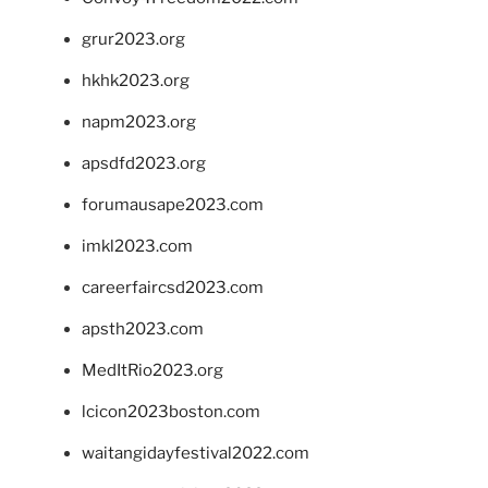
grur2023.org
hkhk2023.org
napm2023.org
apsdfd2023.org
forumausape2023.com
imkl2023.com
careerfaircsd2023.com
apsth2023.com
MedItRio2023.org
lcicon2023boston.com
waitangidayfestival2022.com