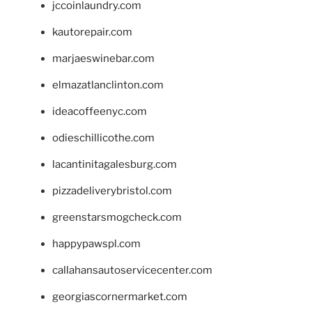
jccoinlaundry.com
kautorepair.com
marjaeswinebar.com
elmazatlanclinton.com
ideacoffeenyc.com
odieschillicothe.com
lacantinitagalesburg.com
pizzadeliverybristol.com
greenstarsmogcheck.com
happypawspl.com
callahansautoservicecenter.com
georgiascornermarket.com