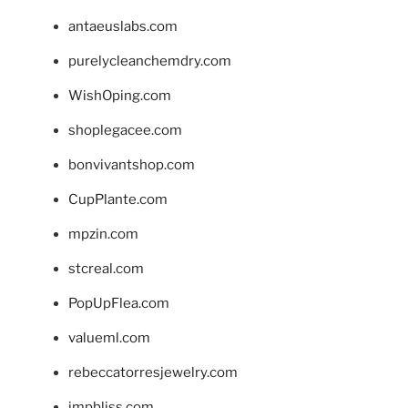
antaeuslabs.com
purelycleanchemdry.com
WishOping.com
shoplegacee.com
bonvivantshop.com
CupPlante.com
mpzin.com
stcreal.com
PopUpFlea.com
valueml.com
rebeccatorresjewelry.com
jmpbliss.com