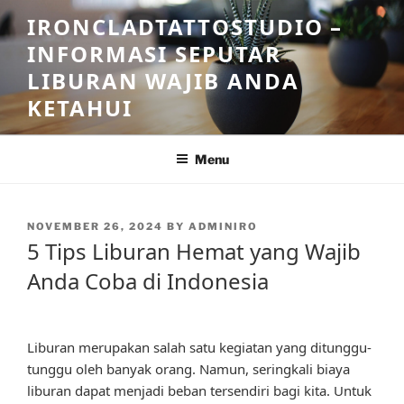
Skip
IRONCLADTATTOSTUDIO –
to
INFORMASI SEPUTAR
content
LIBURAN WAJIB ANDA
KETAHUI
Menu
POSTED
NOVEMBER 26, 2024
BY
ADMINIRO
ON
5 Tips Liburan Hemat yang Wajib
Anda Coba di Indonesia
Liburan merupakan salah satu kegiatan yang ditunggu-
tunggu oleh banyak orang. Namun, seringkali biaya
liburan dapat menjadi beban tersendiri bagi kita. Untuk