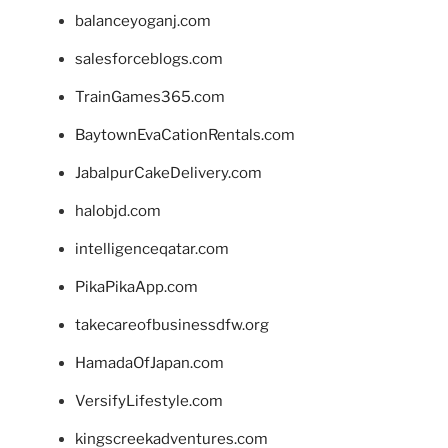
balanceyoganj.com
salesforceblogs.com
TrainGames365.com
BaytownEvaCationRentals.com
JabalpurCakeDelivery.com
halobjd.com
intelligenceqatar.com
PikaPikaApp.com
takecareofbusinessdfw.org
HamadaOfJapan.com
VersifyLifestyle.com
kingscreekadventures.com