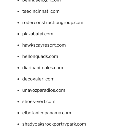
bennusehgall.com
tsecincinnati.com
roderconstructiongroup.com
plazabatai.com
hawkscayresort.com
hellonquads.com
diarioanimales.com
decogaleri.com
unavozparadios.com
shoes-vert.com
elbotanicopanama.com
shadyoaksrockportrvpark.com