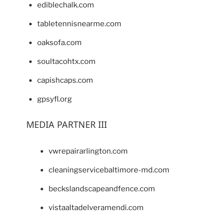
ediblechalk.com
tabletennisnearme.com
oaksofa.com
soultacohtx.com
capishcaps.com
gpsyfl.org
MEDIA PARTNER III
vwrepairarlington.com
cleaningservicebaltimore-md.com
beckslandscapeandfence.com
vistaaltadelveramendi.com