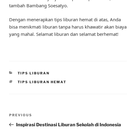
tambah Bambang Soesatyo.
Dengan menerapkan tips liburan hemat di atas, Anda
bisa menikmati liburan tanpa harus khawatir akan biaya
yang mahal. Selamat liburan dan selamat berhemat!
CATEGORIES
TIPS LIBURAN
TAGS
TIPS LIBURAN HEMAT
Post
Previous
PREVIOUS
navigation
Post
Inspirasi Destinasi Liburan Sekolah di Indonesia